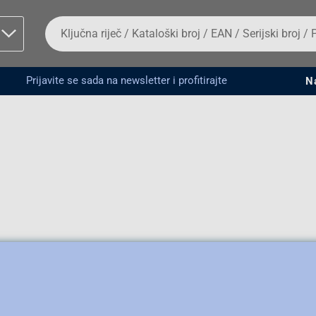
Da
biste
potražili
proizvod,
unesite
Prijavite se sada na newsletter i profitirajte
N
ključnu
man proizvoda i
riječ,
kataloški
broj,
EAN
ili
serijski
broj
Fizičko lice