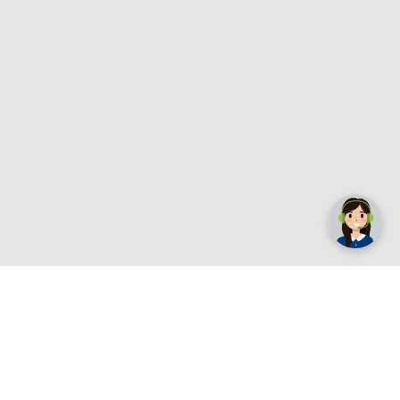
✕
Trebate pomoć? Tu smo! 👋
Registrirajte se sada
e.