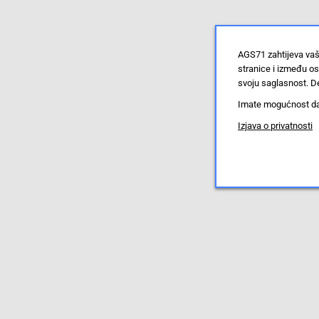
AGS71 zahtijeva vaš
stranice i između o
svoju saglasnost. De
Imate mogućnost da u
Izjava o privatnosti