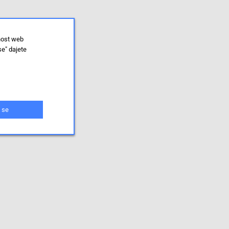
nost web
se" dajete
 se