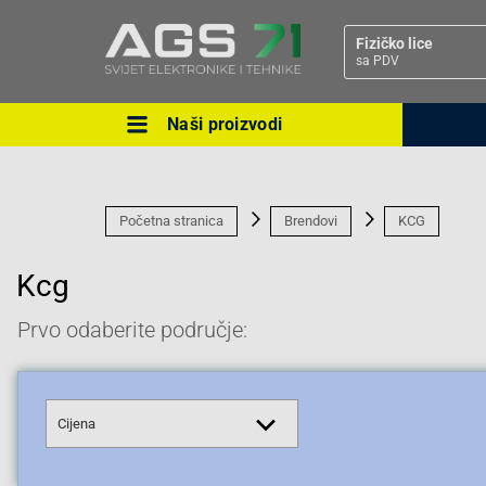
Fizičko lice
sa PDV
Naši proizvodi
Ova postavka prilagođava asorti
cijene vašim potrebama.
Početna stranica
Brendovi
KCG
Kcg
Prvo odaberite područje:
Pravno lice
Cijena