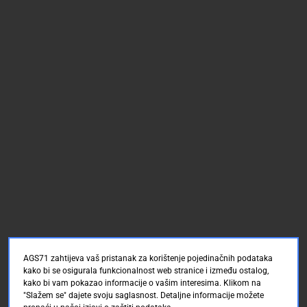
AGS71 zahtijeva vaš pristanak za korištenje pojedinačnih podataka
kako bi se osigurala funkcionalnost web stranice i između ostalog,
kako bi vam pokazao informacije o vašim interesima. Klikom na
"Slažem se" dajete svoju saglasnost. Detaljne informacije možete