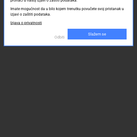
pronaći u našoj izjavi o zaštiti podataka.
Imate mogućnost da u bilo kojem trenutku povučete svoj pristanak u
izjavi o zaštiti podataka.
Izjava o privatnosti
Slažem se
Odbiti