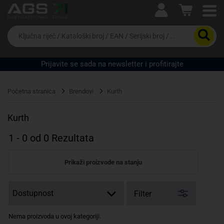
Ova postavka prilagođava asortiman proizvoda i
cijene vašim potrebama.
Da
biste
potražili
proizvod,
Prijavite se sada na newsletter i profitirajte
unesite
ključnu
Pravno lice
Fizičko lice
riječ,
Početna stranica
Brendovi
Kurth
kataloški
broj,
EAN
Kurth
ili
serijski
1
-
0
od
0
Rezultata
broj
Prikaži proizvode na stanju
Filter
Nema proizvoda u ovoj kategoriji.