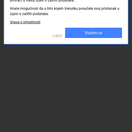
pronaći u našoj izjavi o zaštiti podataka.
Imate mogućnost da u bilo kojem trenutku povučete svoj pristanak u
izjavi o zaštiti podataka.
Izjava o privatnosti
Slažem se
Odbiti