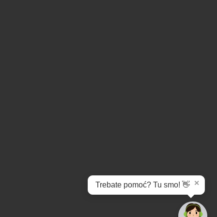
✕
Trebate pomoć? Tu smo! 👋