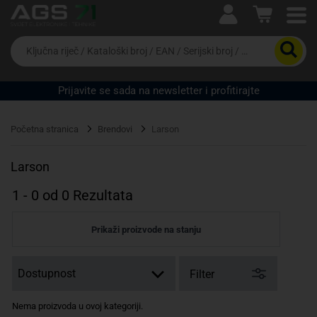
Ova postavka prilagođava asortiman proizvoda i
cijene vašim potrebama.
Da
biste
potražili
proizvod,
Prijavite se sada na newsletter i profitirajte
unesite
ključnu
Pravno lice
Fizičko lice
riječ,
Početna stranica
Brendovi
Larson
kataloški
broj,
EAN
Larson
ili
serijski
1
-
0
od
0
Rezultata
broj
Prikaži proizvode na stanju
Filter
Nema proizvoda u ovoj kategoriji.