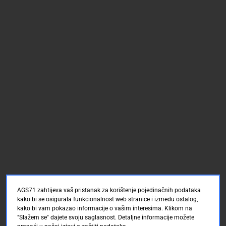
AGS71 zahtijeva vaš pristanak za korištenje pojedinačnih podataka
kako bi se osigurala funkcionalnost web stranice i između ostalog,
kako bi vam pokazao informacije o vašim interesima. Klikom na
"Slažem se" dajete svoju saglasnost. Detaljne informacije možete