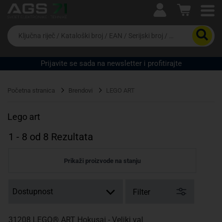
Ova postavka prilagođava asortiman proizvoda i
cijene vašim potrebama.
Da
biste
potražili
proizvod,
Prijavite se sada na newsletter i profitirajte
unesite
ključnu
Pravno lice
Fizičko lice
riječ,
Početna stranica
Brendovi
LEGO ART
kataloški
broj,
EAN
Lego art
ili
serijski
1
-
8
od
8
Rezultata
broj
Prikaži proizvode na stanju
Filter
31208 LEGO® ART Hokusai - Veliki val