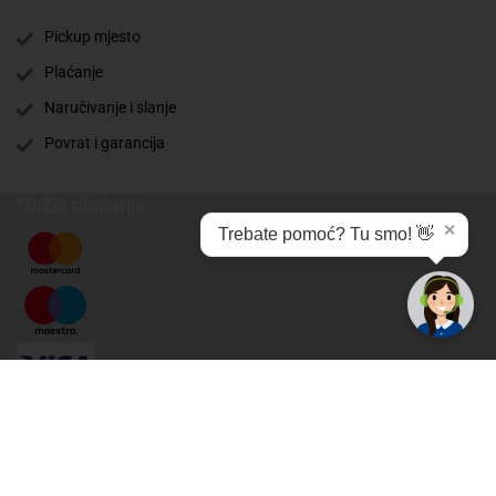
Pickup mjesto
Plaćanje
Naručivanje i slanje
Povrat i garancija
Način plaćanja
✕
Trebate pomoć? Tu smo! 👋