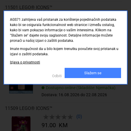
11501 LEGO® ICONS™
(0)
AGS71 zahtijeva vaš pristanak za korištenje pojedinačnih podataka
195.00 KM
kako bi se osigurala funkcionalnost web stranice i između ostalog,
kako bi vam pokazao informacije o vašim interesima. Klikom na
sa PDV
Troškovi dostave
"Slažem se" dajete svoju saglasnost. Detaljne informacije možete
Dostupno online (Skladište: Njemačka)
pronaći u našoj izjavi o zaštiti podataka.
Dostava: 16.08.2026 do 22.08.2026
Imate mogućnost da u bilo kojem trenutku povučete svoj pristanak u
izjavi o zaštiti podataka.
11504 LEGO® ICONS™
Izjava o privatnosti
(0)
Slažem se
195.00 KM
Odbiti
sa PDV
Troškovi dostave
Dostupno online (Skladište: Njemačka)
Dostava: 16.08.2026 do 22.08.2026
11509 LEGO® ICONS™
(0)
91.00 KM