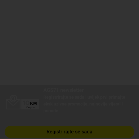
AGS71 newsletter
Registrirajte se sada i uvijek prvi primajte
ekskluzivne promocije, najnovije vijesti i
ponude.
Registrirajte se sada