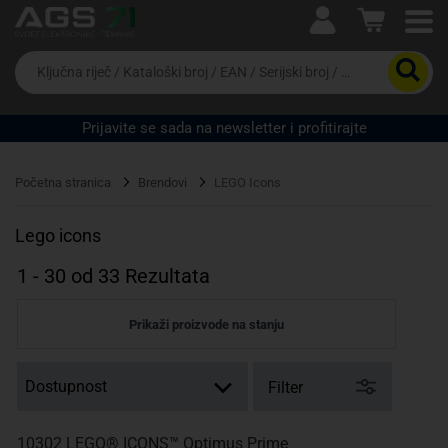
Ova postavka prilagođava asortiman proizvoda i
cijene vašim potrebama.
Da
biste
potražili
proizvod,
Prijavite se sada na newsletter i profitirajte
unesite
ključnu
Pravno lice
Fizičko lice
riječ,
Početna stranica
Brendovi
LEGO Icons
kataloški
broj,
EAN
Lego icons
ili
serijski
1
-
30
od
33
Rezultata
broj
Prikaži proizvode na stanju
Filter
10302 LEGO® ICONS™ Optimus Prime