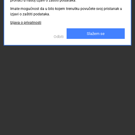
pronaći u našoj izjavi o zaštiti podataka.
Imate mogućnost da u bilo kojem trenutku povučete svoj pristanak u
izjavi o zaštiti podataka.
Izjava o privatnosti
Slažem se
Odbiti