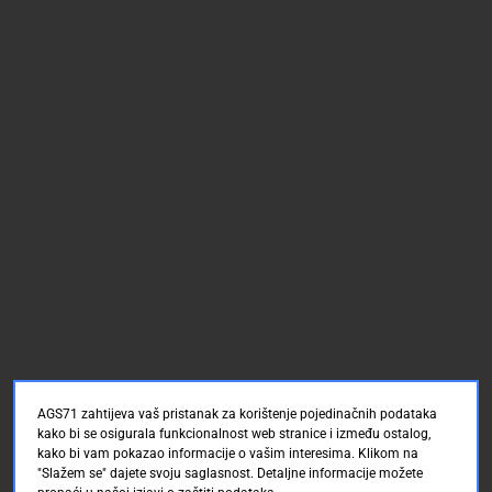
AGS71 zahtijeva vaš pristanak za korištenje pojedinačnih podataka
kako bi se osigurala funkcionalnost web stranice i između ostalog,
kako bi vam pokazao informacije o vašim interesima. Klikom na
"Slažem se" dajete svoju saglasnost. Detaljne informacije možete