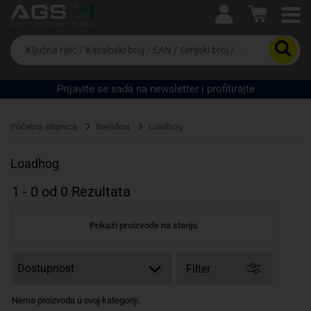
Ova postavka prilagođava asortiman proizvoda i
cijene vašim potrebama.
Da
biste
potražili
proizvod,
Prijavite se sada na newsletter i profitirajte
unesite
ključnu
Pravno lice
Fizičko lice
riječ,
Početna stranica
Brendovi
Loadhog
kataloški
broj,
EAN
Loadhog
ili
serijski
1
-
0
od
0
Rezultata
broj
Prikaži proizvode na stanju
Filter
Nema proizvoda u ovoj kategoriji.