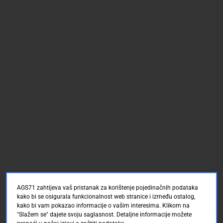
AGS71 zahtijeva vaš pristanak za korištenje pojedinačnih podataka
kako bi se osigurala funkcionalnost web stranice i između ostalog,
kako bi vam pokazao informacije o vašim interesima. Klikom na
"Slažem se" dajete svoju saglasnost. Detaljne informacije možete