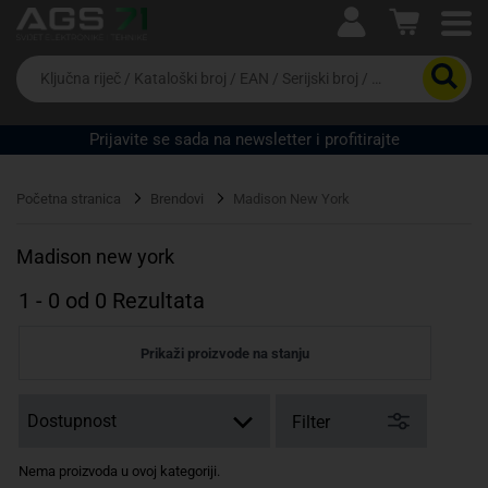
Ova postavka prilagođava asortiman proizvoda i
cijene vašim potrebama.
Da
biste
potražili
proizvod,
Prijavite se sada na newsletter i profitirajte
unesite
ključnu
Pravno lice
Fizičko lice
riječ,
Početna stranica
Brendovi
Madison New York
kataloški
broj,
EAN
Madison new york
ili
serijski
1
-
0
od
0
Rezultata
broj
Prikaži proizvode na stanju
Filter
Nema proizvoda u ovoj kategoriji.