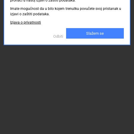
pronaći u našoj izjavi o zaštiti podataka.
Imate mogućnost da u bilo kojem trenutku povučete svoj pristanak u
izjavi o zaštiti podataka.
Izjava o privatnosti
Slažem se
Odbiti