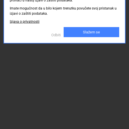
pronaći u našoj izjavi o zaštiti podataka.
Imate mogućnost da u bilo kojem trenutku povučete svoj pristanak u
izjavi o zaštiti podataka.
Izjava o privatnosti
Slažem se
Odbiti