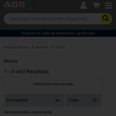
Ova postavka prilagođava asortiman proizvoda i
cijene vašim potrebama.
Da
biste
potražili
proizvod,
Prijavite se sada na newsletter i profitirajte
unesite
ključnu
Pravno lice
Fizičko lice
riječ,
Početna stranica
Brendovi
Mionix
kataloški
broj,
EAN
Mionix
ili
serijski
1
-
0
od
0
Rezultata
broj
Prikaži proizvode na stanju
Filter
Nema proizvoda u ovoj kategoriji.