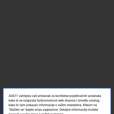
AGS71 zahtijeva vaš pristanak za korištenje pojedinačnih podataka
kako bi se osigurala funkcionalnost web stranice i između ostalog,
kako bi vam pokazao informacije o vašim interesima. Klikom na
"Slažem se" dajete svoju saglasnost. Detaljne informacije možete