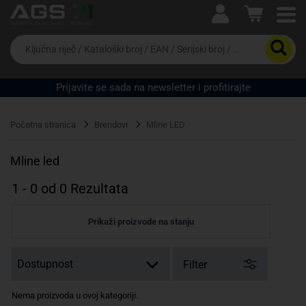
Ova postavka prilagođava asortiman proizvoda i
cijene vašim potrebama.
Da
biste
potražili
proizvod,
Prijavite se sada na newsletter i profitirajte
unesite
ključnu
Pravno lice
Fizičko lice
riječ,
Početna stranica
Brendovi
Mline LED
kataloški
broj,
EAN
Mline led
ili
serijski
1
-
0
od
0
Rezultata
broj
Prikaži proizvode na stanju
Filter
Nema proizvoda u ovoj kategoriji.