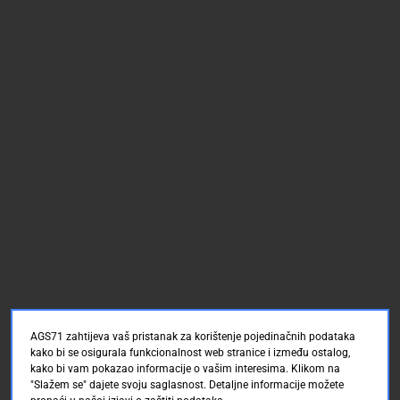
AGS71 zahtijeva vaš pristanak za korištenje pojedinačnih podataka
kako bi se osigurala funkcionalnost web stranice i između ostalog,
kako bi vam pokazao informacije o vašim interesima. Klikom na
"Slažem se" dajete svoju saglasnost. Detaljne informacije možete