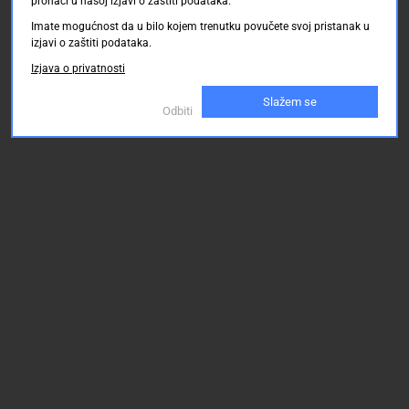
pronaći u našoj izjavi o zaštiti podataka.
Imate mogućnost da u bilo kojem trenutku povučete svoj pristanak u
izjavi o zaštiti podataka.
Izjava o privatnosti
Slažem se
Odbiti