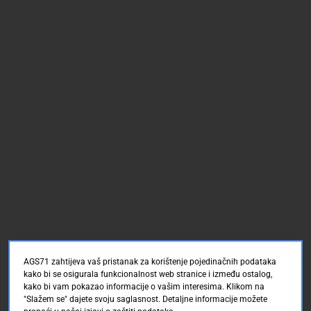
AGS71 zahtijeva vaš pristanak za korištenje pojedinačnih podataka
kako bi se osigurala funkcionalnost web stranice i između ostalog,
kako bi vam pokazao informacije o vašim interesima. Klikom na
"Slažem se" dajete svoju saglasnost. Detaljne informacije možete