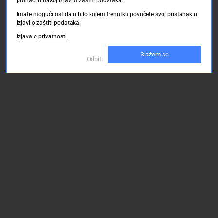
pronaći u našoj izjavi o zaštiti podataka.
Imate mogućnost da u bilo kojem trenutku povučete svoj pristanak u
izjavi o zaštiti podataka.
Izjava o privatnosti
Slažem se
Odbiti