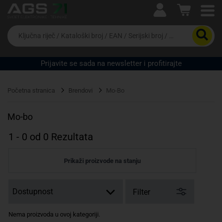
Ova postavka prilagođava asortiman proizvoda i
cijene vašim potrebama.
Da
biste
potražili
proizvod,
Prijavite se sada na newsletter i profitirajte
unesite
ključnu
Pravno lice
Fizičko lice
riječ,
Početna stranica
Brendovi
Mo-Bo
kataloški
broj,
EAN
Mo-bo
ili
serijski
1
-
0
od
0
Rezultata
broj
Prikaži proizvode na stanju
Filter
Nema proizvoda u ovoj kategoriji.