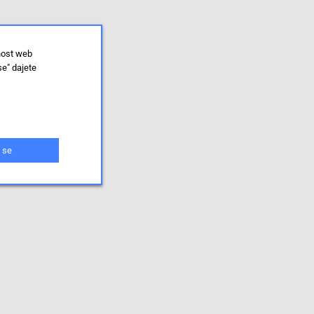
nost web
se" dajete
 se