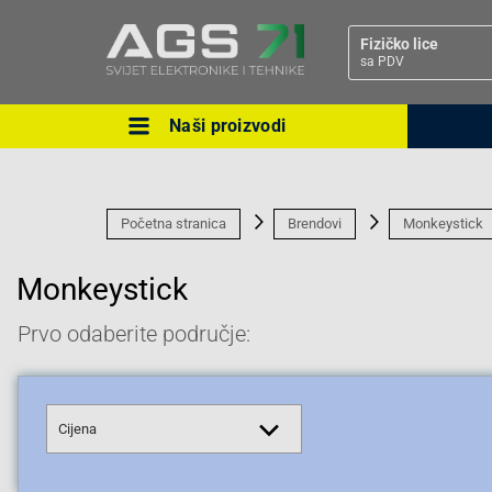
Fizičko lice
sa PDV
Naši proizvodi
Ova postavka prilagođava asorti
cijene vašim potrebama.
Početna stranica
Brendovi
Monkeystick
Monkeystick
Prvo odaberite područje:
Pravno lice
Cijena