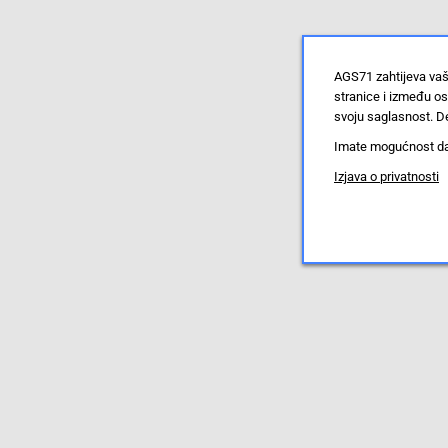
AGS71 zahtijeva vaš
stranice i između o
svoju saglasnost. De
Imate mogućnost da u
Izjava o privatnosti