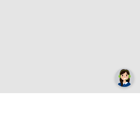
✕
Trebate pomoć? Tu smo! 👋
Registrirajte se sada
e.