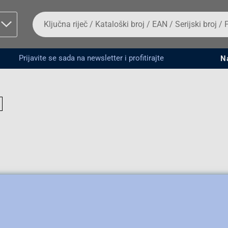
Da
biste
potražili
proizvod,
unesite
Prijavite se sada na newsletter i profitirajte
N
ključnu
man proizvoda i
riječ,
kataloški
broj,
EAN
ili
serijski
broj
Fizičko lice