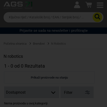
Ova postavka prilagođava asortiman proizvoda i
cijene vašim potrebama.
Da
biste
potražili
proizvod,
Prijavite se sada na newsletter i profitirajte
unesite
ključnu
Pravno lice
Fizičko lice
riječ,
Početna stranica
Brendovi
N Robotics
kataloški
broj,
EAN
N robotics
ili
serijski
1
-
0
od
0
Rezultata
broj
Prikaži proizvode na stanju
Filter
Nema proizvoda u ovoj kategoriji.