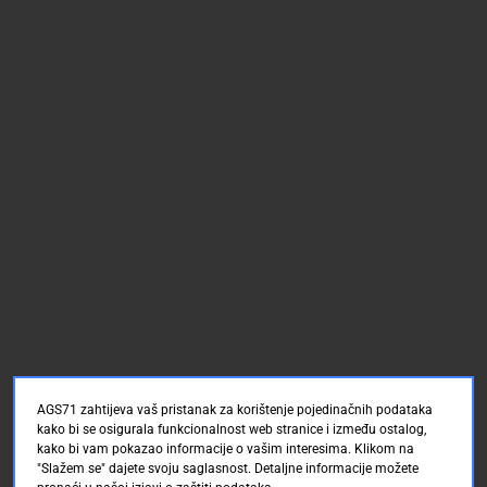
AGS71 zahtijeva vaš pristanak za korištenje pojedinačnih podataka
kako bi se osigurala funkcionalnost web stranice i između ostalog,
kako bi vam pokazao informacije o vašim interesima. Klikom na
"Slažem se" dajete svoju saglasnost. Detaljne informacije možete