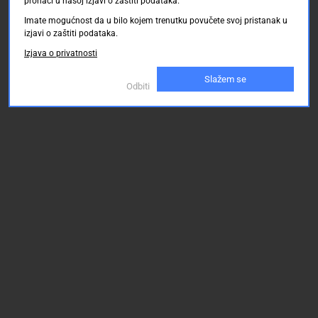
pronaći u našoj izjavi o zaštiti podataka.
Imate mogućnost da u bilo kojem trenutku povučete svoj pristanak u
izjavi o zaštiti podataka.
Izjava o privatnosti
Slažem se
Odbiti