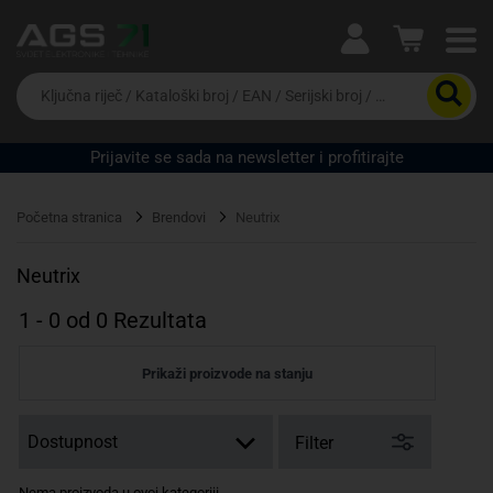
Ova postavka prilagođava asortiman proizvoda i
cijene vašim potrebama.
Da
biste
potražili
proizvod,
Prijavite se sada na newsletter i profitirajte
unesite
Pravno lice
Fizičko lice
ključnu
riječ,
Početna stranica
Brendovi
Neutrix
kataloški
broj,
EAN
Neutrix
ili
serijski
1
-
0
od
0
Rezultata
broj
Prikaži proizvode na stanju
Filter
Nema proizvoda u ovoj kategoriji.