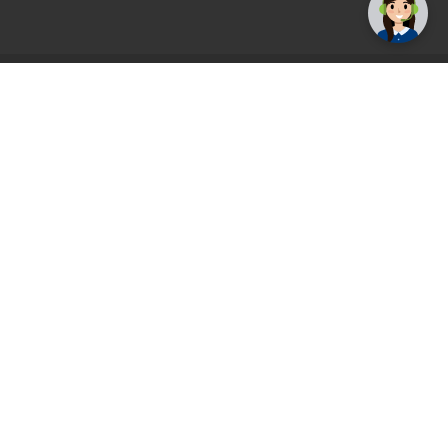
AGS71 newsletter
Registrirajte se sada i uvijek prvi primajte
ekskluzivne promocije, najnovije vijesti i
ponude.
Registrirajte se sada
Pickup mjesto
Plaćanje
Naručivanje i slanje
Povrat i garancija
Način plaćanja