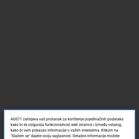
AGS71 zahtijeva vaš pristanak za korištenje pojedinačnih podataka
kako bi se osigurala funkcionalnost web stranice i između ostalog,
kako bi vam pokazao informacije o vašim interesima. Klikom na
"Slažem se" dajete svoju saglasnost. Detaljne informacije možete