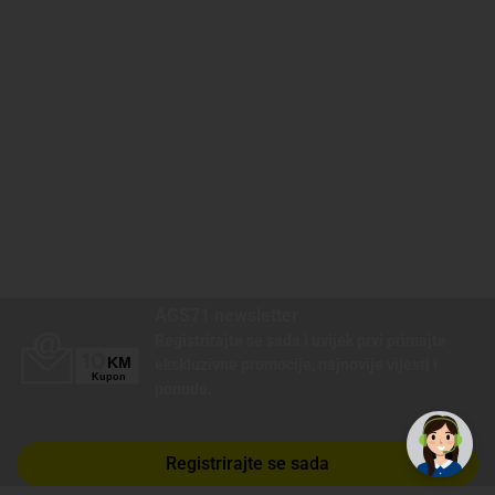
AGS71 newsletter
Registrirajte se sada i uvijek prvi primajte
ekskluzivne promocije, najnovije vijesti i
✕
Trebate pomoć? Tu smo! 👋
ponude.
Registrirajte se sada