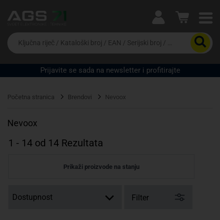
Ova postavka prilagođava asortiman proizvoda i
cijene vašim potrebama.
Da
biste
potražili
proizvod,
Prijavite se sada na newsletter i profitirajte
unesite
Pravno lice
Fizičko lice
ključnu
riječ,
Početna stranica
Brendovi
Nevoox
kataloški
broj,
EAN
Nevoox
ili
serijski
1
-
14
od
14
Rezultata
broj
Prikaži proizvode na stanju
Filter