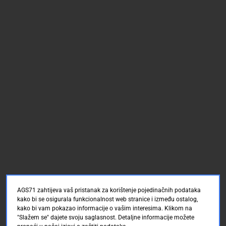
AGS71 zahtijeva vaš pristanak za korištenje pojedinačnih podataka
kako bi se osigurala funkcionalnost web stranice i između ostalog,
kako bi vam pokazao informacije o vašim interesima. Klikom na
"Slažem se" dajete svoju saglasnost. Detaljne informacije možete