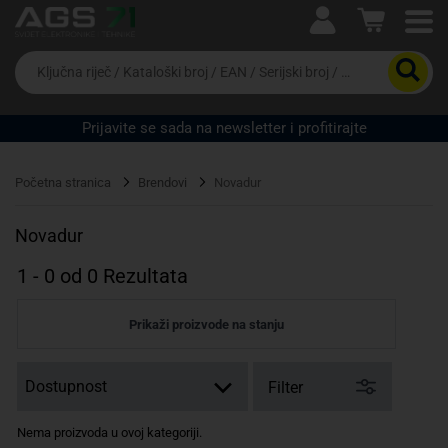
Ova postavka prilagođava asortiman proizvoda i
cijene vašim potrebama.
Da
biste
potražili
proizvod,
Prijavite se sada na newsletter i profitirajte
unesite
ključnu
Pravno lice
Fizičko lice
riječ,
Početna stranica
Brendovi
Novadur
kataloški
broj,
EAN
Novadur
ili
serijski
1
-
0
od
0
Rezultata
broj
Prikaži proizvode na stanju
Filter
Nema proizvoda u ovoj kategoriji.