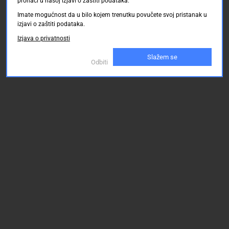
pronaći u našoj izjavi o zaštiti podataka.
Imate mogućnost da u bilo kojem trenutku povučete svoj pristanak u
izjavi o zaštiti podataka.
Izjava o privatnosti
Slažem se
Odbiti