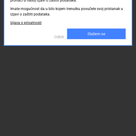
pronaći u našoj izjavi o zaštiti podataka.
Imate mogućnost da u bilo kojem trenutku povučete svoj pristanak u
izjavi o zaštiti podataka.
Izjava o privatnosti
Slažem se
Odbiti