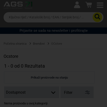
Ova postavka prilagođava asortiman proizvoda i
cijene vašim potrebama.
Da
biste
potražili
proizvod,
Prijavite se sada na newsletter i profitirajte
unesite
ključnu
Pravno lice
Fizičko lice
riječ,
Početna stranica
Brendovi
OCstore
kataloški
broj,
EAN
Ocstore
ili
serijski
1
-
0
od
0
Rezultata
broj
Prikaži proizvode na stanju
Filter
Nema proizvoda u ovoj kategoriji.