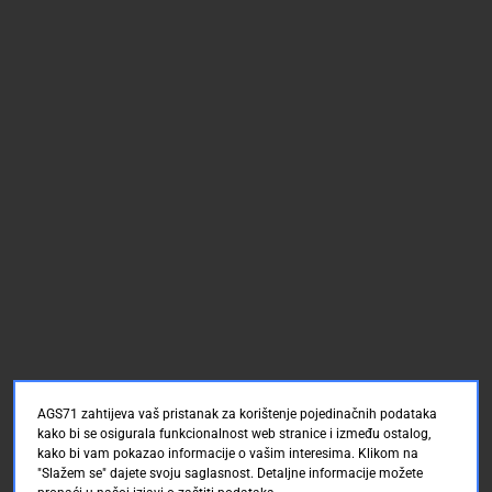
AGS71 zahtijeva vaš pristanak za korištenje pojedinačnih podataka
kako bi se osigurala funkcionalnost web stranice i između ostalog,
kako bi vam pokazao informacije o vašim interesima. Klikom na
"Slažem se" dajete svoju saglasnost. Detaljne informacije možete