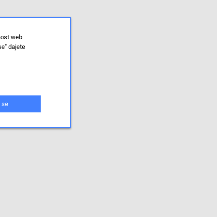
nost web
se" dajete
 se