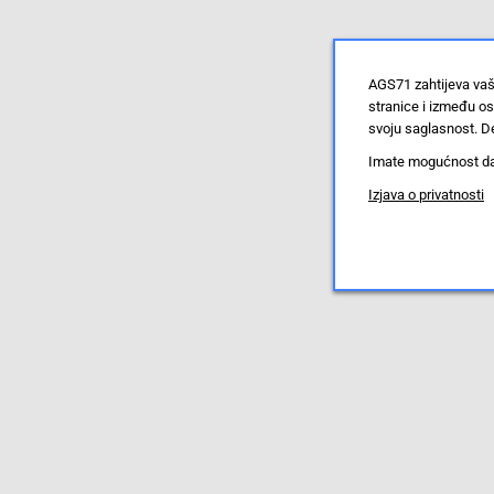
AGS71 zahtijeva vaš
stranice i između o
svoju saglasnost. De
Imate mogućnost da u
Izjava o privatnosti