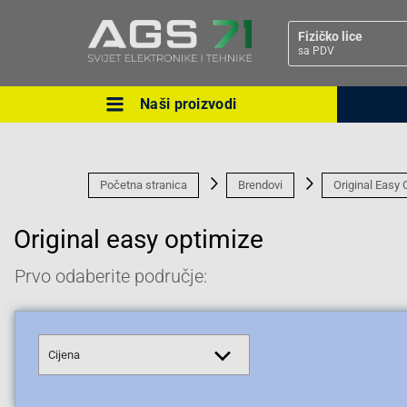
Fizičko lice
sa PDV
Naši proizvodi
Ova postavka prilagođava asorti
cijene vašim potrebama.
Početna stranica
Brendovi
Original Easy 
Original easy optimize
Prvo odaberite područje:
Pravno lice
Cijena