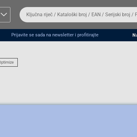
Da
biste
potražili
proizvod,
unesite
Prijavite se sada na newsletter i profitirajte
N
ključnu
man proizvoda i
riječ,
kataloški
broj,
EAN
Optimize
ili
serijski
broj
Fizičko lice