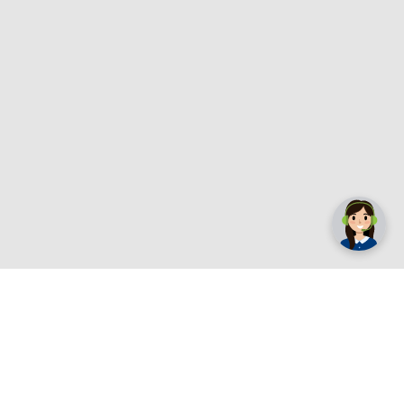
✕
Trebate pomoć? Tu smo! 👋
Registrirajte se sada
e.