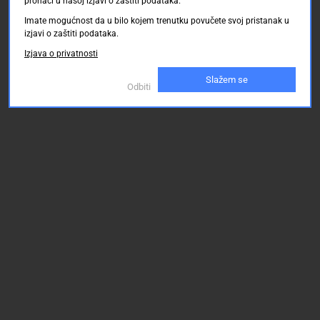
pronaći u našoj izjavi o zaštiti podataka.
Imate mogućnost da u bilo kojem trenutku povučete svoj pristanak u
izjavi o zaštiti podataka.
Izjava o privatnosti
Slažem se
Odbiti