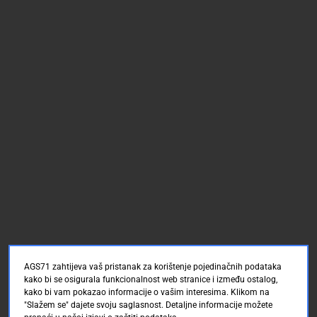
AGS71 zahtijeva vaš pristanak za korištenje pojedinačnih podataka
kako bi se osigurala funkcionalnost web stranice i između ostalog,
kako bi vam pokazao informacije o vašim interesima. Klikom na
"Slažem se" dajete svoju saglasnost. Detaljne informacije možete