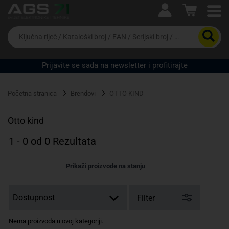
Ova postavka prilagođava asortiman proizvoda i
cijene vašim potrebama.
Da
biste
potražili
proizvod,
Prijavite se sada na newsletter i profitirajte
unesite
ključnu
Pravno lice
Fizičko lice
riječ,
Početna stranica
Brendovi
OTTO KIND
kataloški
broj,
EAN
Otto kind
ili
serijski
1
-
0
od
0
Rezultata
broj
Prikaži proizvode na stanju
Filter
Nema proizvoda u ovoj kategoriji.