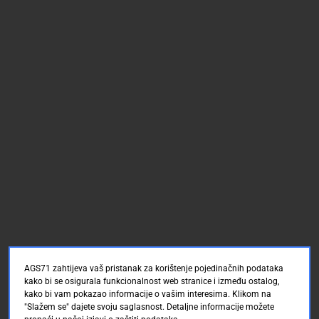
AGS71 zahtijeva vaš pristanak za korištenje pojedinačnih podataka
kako bi se osigurala funkcionalnost web stranice i između ostalog,
kako bi vam pokazao informacije o vašim interesima. Klikom na
"Slažem se" dajete svoju saglasnost. Detaljne informacije možete