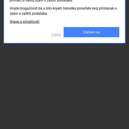
pronaći u našoj izjavi o zaštiti podataka.
Imate mogućnost da u bilo kojem trenutku povučete svoj pristanak u
izjavi o zaštiti podataka.
Izjava o privatnosti
Slažem se
Odbiti