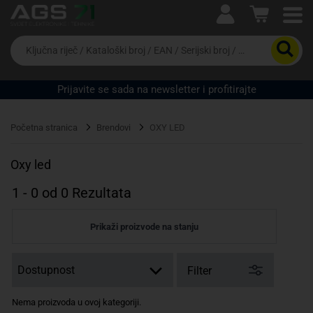
Ova postavka prilagođava asortiman proizvoda i
cijene vašim potrebama.
Da
biste
potražili
proizvod,
Prijavite se sada na newsletter i profitirajte
unesite
ključnu
Pravno lice
Fizičko lice
riječ,
Početna stranica
Brendovi
OXY LED
kataloški
broj,
EAN
Oxy led
ili
serijski
1
-
0
od
0
Rezultata
broj
Prikaži proizvode na stanju
Filter
Nema proizvoda u ovoj kategoriji.