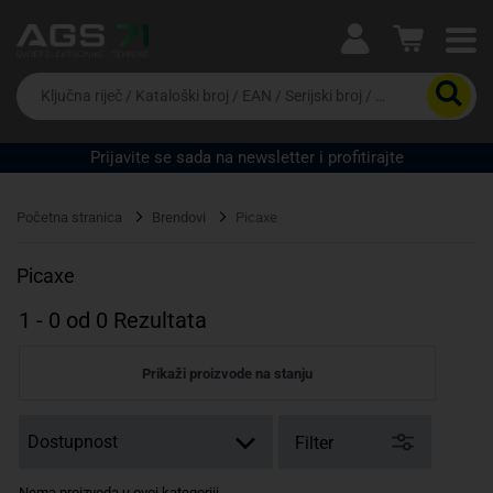
Ova postavka prilagođava asortiman proizvoda i
cijene vašim potrebama.
Da
biste
potražili
proizvod,
Prijavite se sada na newsletter i profitirajte
unesite
Pravno lice
Fizičko lice
ključnu
riječ,
Početna stranica
Brendovi
Picaxe
kataloški
broj,
EAN
Picaxe
ili
serijski
1
-
0
od
0
Rezultata
broj
Prikaži proizvode na stanju
Filter
Nema proizvoda u ovoj kategoriji.