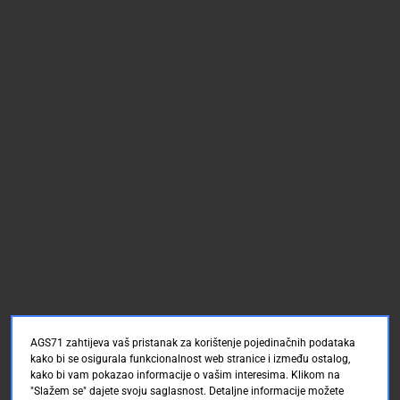
AGS71 zahtijeva vaš pristanak za korištenje pojedinačnih podataka
kako bi se osigurala funkcionalnost web stranice i između ostalog,
kako bi vam pokazao informacije o vašim interesima. Klikom na
"Slažem se" dajete svoju saglasnost. Detaljne informacije možete