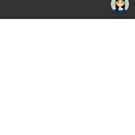
AGS71 newsletter
Registrirajte se sada i uvijek prvi primajte
ekskluzivne promocije, najnovije vijesti i
ponude.
Registrirajte se sada
Pickup mjesto
Plaćanje
Naručivanje i slanje
Povrat i garancija
Način plaćanja