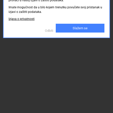
pronaći u našoj izjavi o zaštiti podataka.
Imate mogućnost da u bilo kojem trenutku povučete svoj pristanak u
izjavi o zaštiti podataka.
Izjava o privatnosti
Slažem se
Odbiti