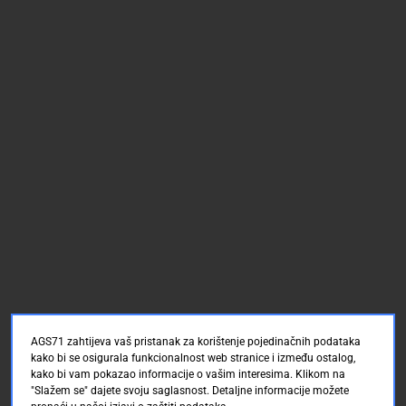
AGS71 zahtijeva vaš pristanak za korištenje pojedinačnih podataka
kako bi se osigurala funkcionalnost web stranice i između ostalog,
kako bi vam pokazao informacije o vašim interesima. Klikom na
"Slažem se" dajete svoju saglasnost. Detaljne informacije možete