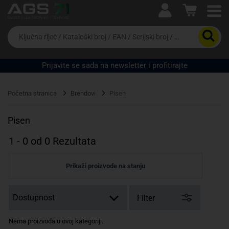
Ova postavka prilagođava asortiman proizvoda i
cijene vašim potrebama.
Da
biste
potražili
proizvod,
Prijavite se sada na newsletter i profitirajte
unesite
ključnu
Pravno lice
Fizičko lice
riječ,
Početna stranica
Brendovi
Pisen
kataloški
broj,
EAN
Pisen
ili
serijski
1
-
0
od
0
Rezultata
broj
Prikaži proizvode na stanju
Filter
Nema proizvoda u ovoj kategoriji.