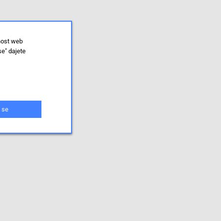
nost web
se" dajete
 se