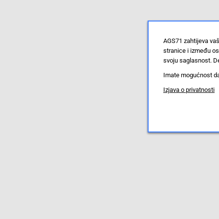
AGS71 zahtijeva vaš
stranice i između o
svoju saglasnost. De
Imate mogućnost da u
Izjava o privatnosti