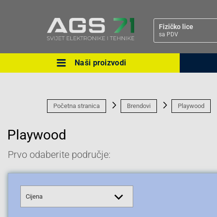
Fizičko lice
sa PDV
Naši proizvodi
Ova postavka prilagođava asorti
cijene vašim potrebama.
Početna stranica
Brendovi
Playwood
Playwood
Prvo odaberite područje:
Pravno lice
Cijena