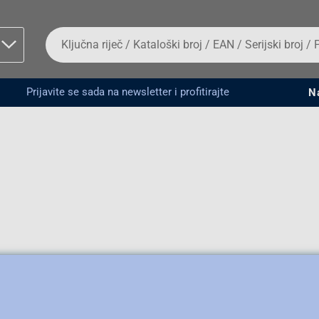
Da
biste
potražili
proizvod,
unesite
Prijavite se sada na newsletter i profitirajte
N
ključnu
man proizvoda i
riječ,
kataloški
broj,
EAN
ili
serijski
broj
Fizičko lice