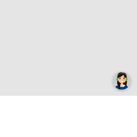
✕
Trebate pomoć? Tu smo! 👋
Registrirajte se sada
e.