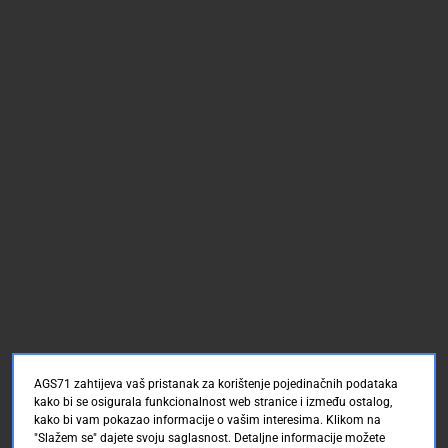
AGS71 zahtijeva vaš pristanak za korištenje pojedinačnih podataka
kako bi se osigurala funkcionalnost web stranice i između ostalog,
kako bi vam pokazao informacije o vašim interesima. Klikom na
"Slažem se" dajete svoju saglasnost. Detaljne informacije možete