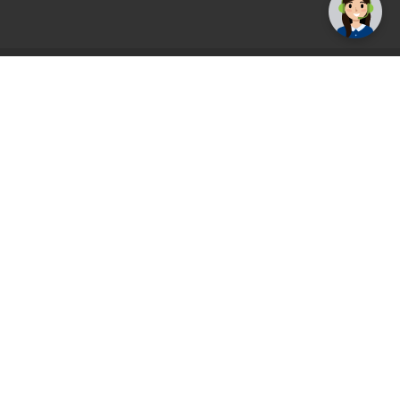
AGS71 newsletter
Registrirajte se sada i uvijek prvi primajte
ekskluzivne promocije, najnovije vijesti i
ponude.
Registrirajte se sada
Pickup mjesto
Plaćanje
Naručivanje i slanje
Povrat i garancija
Način plaćanja