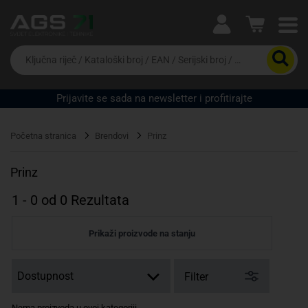
Ova postavka prilagođava asortiman proizvoda i
cijene vašim potrebama.
Da
biste
potražili
proizvod,
Prijavite se sada na newsletter i profitirajte
unesite
Pravno lice
Fizičko lice
ključnu
riječ,
Početna stranica
Brendovi
Prinz
kataloški
broj,
EAN
Prinz
ili
serijski
1
-
0
od
0
Rezultata
broj
Prikaži proizvode na stanju
Filter
Nema proizvoda u ovoj kategoriji.