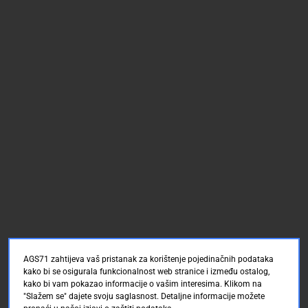
AGS71 zahtijeva vaš pristanak za korištenje pojedinačnih podataka
kako bi se osigurala funkcionalnost web stranice i između ostalog,
kako bi vam pokazao informacije o vašim interesima. Klikom na
"Slažem se" dajete svoju saglasnost. Detaljne informacije možete