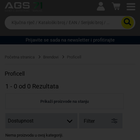
Ova postavka prilagođava asortiman proizvoda i
cijene vašim potrebama.
Da
biste
potražili
proizvod,
Prijavite se sada na newsletter i profitirajte
unesite
ključnu
Pravno lice
Fizičko lice
riječ,
Početna stranica
Brendovi
Proficell
kataloški
broj,
EAN
Proficell
ili
serijski
1
-
0
od
0
Rezultata
broj
Prikaži proizvode na stanju
Filter
Nema proizvoda u ovoj kategoriji.