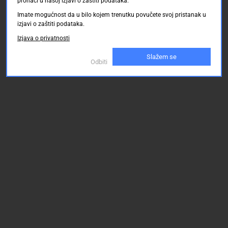
pronaći u našoj izjavi o zaštiti podataka.
Imate mogućnost da u bilo kojem trenutku povučete svoj pristanak u
izjavi o zaštiti podataka.
Izjava o privatnosti
Slažem se
Odbiti