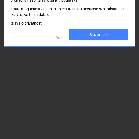
pronaći u našoj izjavi o zaštiti podataka.
Imate mogućnost da u bilo kojem trenutku povučete svoj pristanak u
izjavi o zaštiti podataka.
Izjava o privatnosti
Slažem se
Odbiti