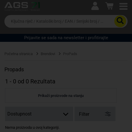
Ova postavka prilagođava asortiman proizvoda i
cijene vašim potrebama.
Da
biste
potražili
proizvod,
Prijavite se sada na newsletter i profitirajte
unesite
ključnu
Pravno lice
Fizičko lice
riječ,
Početna stranica
Brendovi
ProPads
kataloški
broj,
EAN
Propads
ili
serijski
1
-
0
od
0
Rezultata
broj
Prikaži proizvode na stanju
Filter
Nema proizvoda u ovoj kategoriji.