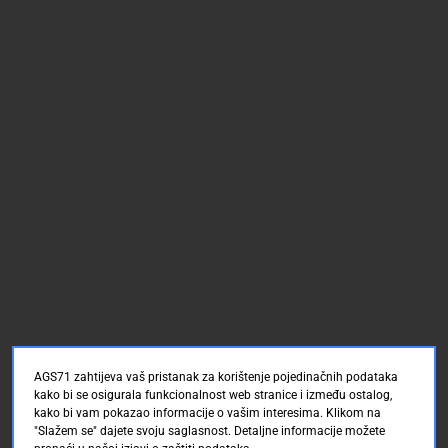
AGS71 zahtijeva vaš pristanak za korištenje pojedinačnih podataka
kako bi se osigurala funkcionalnost web stranice i između ostalog,
kako bi vam pokazao informacije o vašim interesima. Klikom na
"Slažem se" dajete svoju saglasnost. Detaljne informacije možete