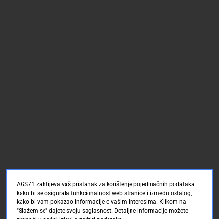
AGS71 zahtijeva vaš pristanak za korištenje pojedinačnih podataka
kako bi se osigurala funkcionalnost web stranice i između ostalog,
kako bi vam pokazao informacije o vašim interesima. Klikom na
"Slažem se" dajete svoju saglasnost. Detaljne informacije možete