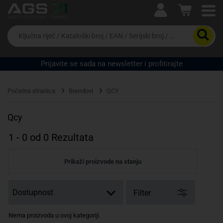
Ova postavka prilagođava asortiman proizvoda i
cijene vašim potrebama.
Da
biste
potražili
proizvod,
Prijavite se sada na newsletter i profitirajte
unesite
ključnu
Pravno lice
Fizičko lice
riječ,
Početna stranica
Brendovi
QCY
kataloški
broj,
EAN
Qcy
ili
serijski
1
-
0
od
0
Rezultata
broj
Prikaži proizvode na stanju
Filter
Nema proizvoda u ovoj kategoriji.