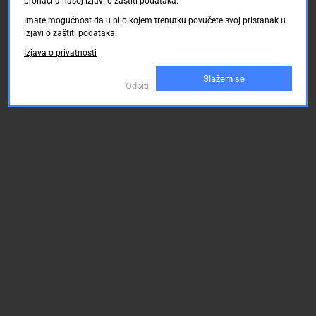
pronaći u našoj izjavi o zaštiti podataka.
Imate mogućnost da u bilo kojem trenutku povučete svoj pristanak u
izjavi o zaštiti podataka.
Izjava o privatnosti
Slažem se
Odbiti