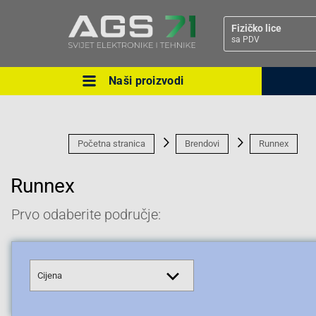
Fizičko lice
sa PDV
Naši proizvodi
Ova postavka prilagođava asorti
cijene vašim potrebama.
Početna stranica
Brendovi
Runnex
Runnex
Prvo odaberite područje:
Pravno lice
Cijena