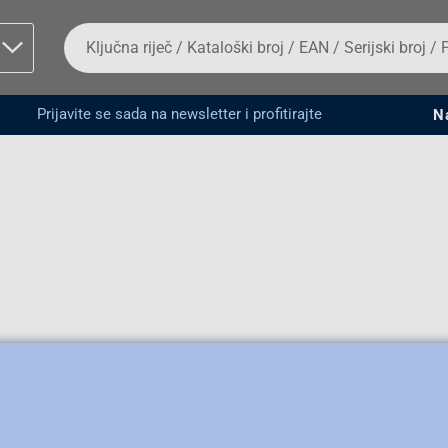
Da
biste
potražili
proizvod,
unesite
Prijavite se sada na newsletter i profitirajte
N
ključnu
man proizvoda i
riječ,
kataloški
broj,
EAN
ili
serijski
broj
Fizičko lice