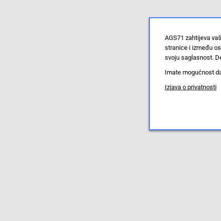
AGS71 zahtijeva vaš
stranice i između o
svoju saglasnost. De
Imate mogućnost da u
Izjava o privatnosti