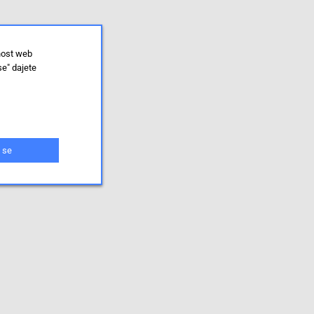
nost web
se" dajete
 se