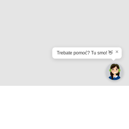
✕
Trebate pomoć? Tu smo! 👋
Registrirajte se sada
e.