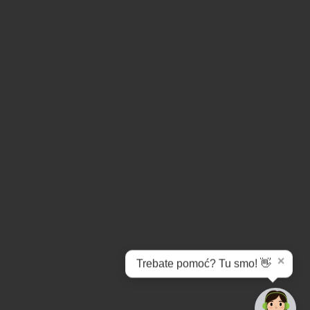
✕
Trebate pomoć? Tu smo! 👋