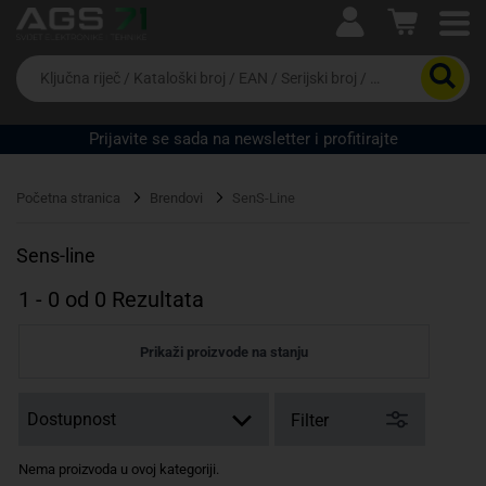
Ova postavka prilagođava asortiman proizvoda i
cijene vašim potrebama.
Da
biste
potražili
proizvod,
Prijavite se sada na newsletter i profitirajte
unesite
ključnu
Pravno lice
Fizičko lice
riječ,
Početna stranica
Brendovi
SenS-Line
kataloški
broj,
EAN
Sens-line
ili
serijski
1
-
0
od
0
Rezultata
broj
Prikaži proizvode na stanju
Filter
Nema proizvoda u ovoj kategoriji.