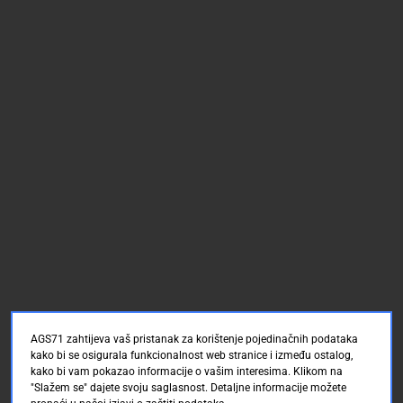
AGS71 zahtijeva vaš pristanak za korištenje pojedinačnih podataka
kako bi se osigurala funkcionalnost web stranice i između ostalog,
kako bi vam pokazao informacije o vašim interesima. Klikom na
"Slažem se" dajete svoju saglasnost. Detaljne informacije možete