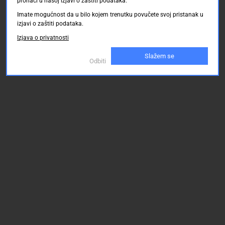
pronaći u našoj izjavi o zaštiti podataka.
Imate mogućnost da u bilo kojem trenutku povučete svoj pristanak u
izjavi o zaštiti podataka.
Izjava o privatnosti
Slažem se
Odbiti