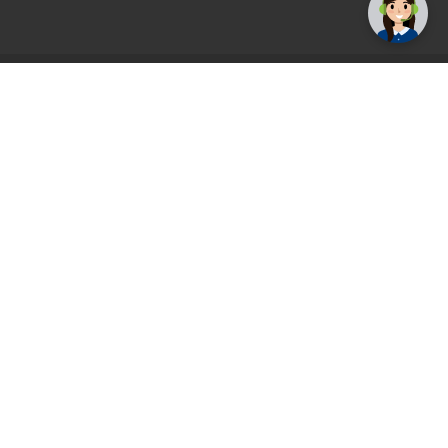
AGS71 newsletter
Registrirajte se sada i uvijek prvi primajte
ekskluzivne promocije, najnovije vijesti i
ponude.
Registrirajte se sada
Pickup mjesto
Plaćanje
Naručivanje i slanje
Povrat i garancija
Način plaćanja