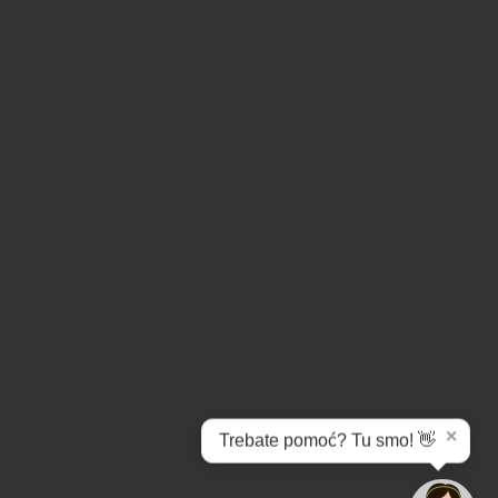
✕
Trebate pomoć? Tu smo! 👋