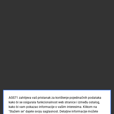
AGS71 zahtijeva vaš pristanak za korištenje pojedinačnih podataka
kako bi se osigurala funkcionalnost web stranice i između ostalog,
kako bi vam pokazao informacije o vašim interesima. Klikom na
"Slažem se" dajete svoju saglasnost. Detaljne informacije možete