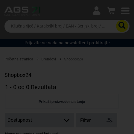
Ova postavka prilagođava asortiman proizvoda i
cijene vašim potrebama.
Da
biste
potražili
proizvod,
Prijavite se sada na newsletter i profitirajte
unesite
Pravno lice
Fizičko lice
ključnu
riječ,
Početna stranica
Brendovi
Shopbox24
kataloški
broj,
EAN
Shopbox24
ili
serijski
1
-
0
od
0
Rezultata
broj
Prikaži proizvode na stanju
Filter
Nema proizvoda u ovoj kategoriji.