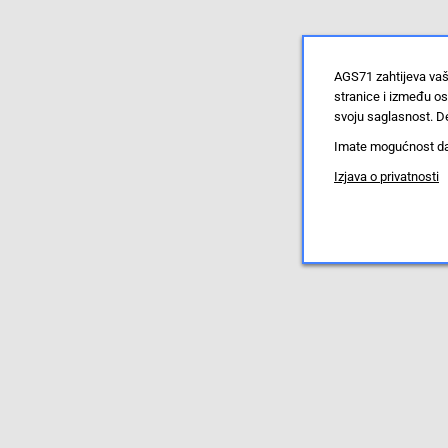
AGS71 zahtijeva vaš
stranice i između o
svoju saglasnost. De
Imate mogućnost da u
Izjava o privatnosti