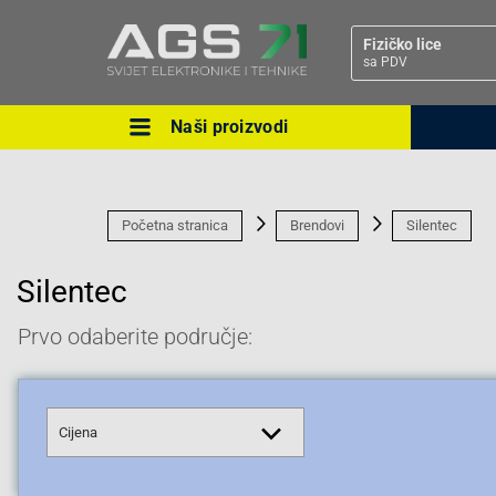
Fizičko lice
sa PDV
Naši proizvodi
Ova postavka prilagođava asorti
cijene vašim potrebama.
Početna stranica
Brendovi
Silentec
Silentec
Prvo odaberite područje:
Pravno lice
Cijena