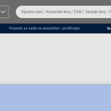
Da
biste
potražili
proizvod,
unesite
Prijavite se sada na newsletter i profitirajte
N
ključnu
man proizvoda i
riječ,
kataloški
broj,
EAN
ili
serijski
broj
Fizičko lice