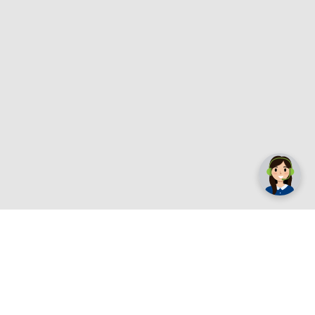
✕
Trebate pomoć? Tu smo! 👋
Registrirajte se sada
e.