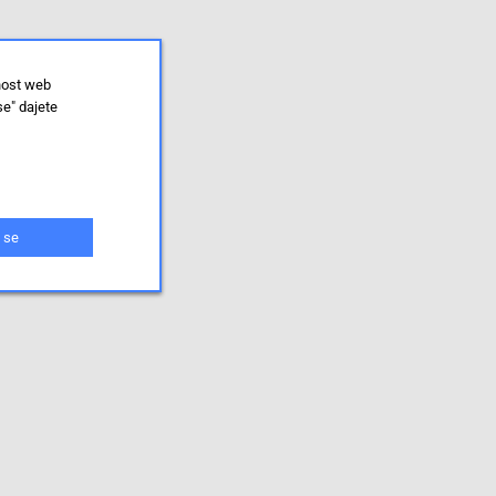
nost web
se" dajete
 se