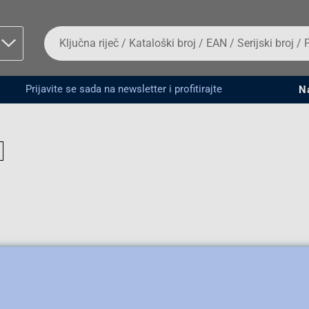
Da
biste
potražili
proizvod,
unesite
Prijavite se sada na newsletter i profitirajte
N
ključnu
man proizvoda i
riječ,
kataloški
broj,
EAN
ili
serijski
broj
Fizičko lice