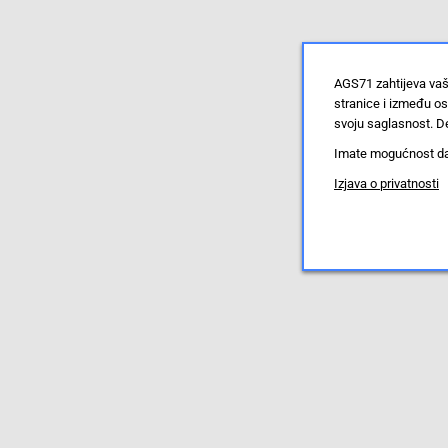
AGS71 zahtijeva vaš
stranice i između o
svoju saglasnost. De
Imate mogućnost da u
Izjava o privatnosti