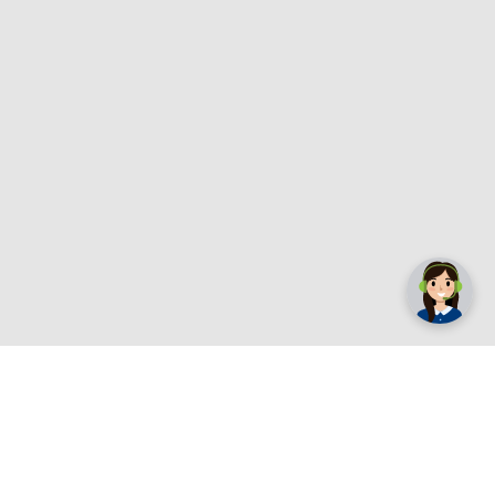
✕
Trebate pomoć? Tu smo! 👋
Registrirajte se sada
e.