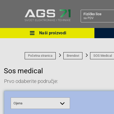
Fizičko lice
sa PDV
Naši proizvodi
Ova postavka prilagođava asorti
cijene vašim potrebama.
Početna stranica
Brendovi
SOS Medical
Sos medical
Prvo odaberite područje:
Pravno lice
Cijena