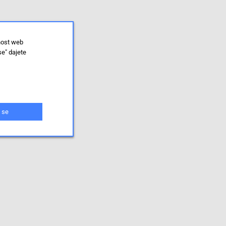
nost web
se" dajete
 se