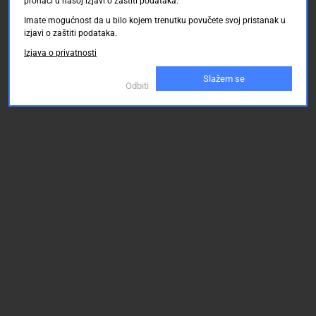
pronaći u našoj izjavi o zaštiti podataka.
Imate mogućnost da u bilo kojem trenutku povučete svoj pristanak u
izjavi o zaštiti podataka.
Izjava o privatnosti
Slažem se
Odbiti