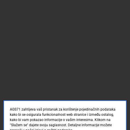
AGS71 zahtijeva vaš pristanak za korištenje pojedinačnih podataka
kako bi se osigurala funkcionalnost web stranice i između ostalog,
kako bi vam pokazao informacije o vašim interesima. Klikom na
"Slažem se" dajete svoju saglasnost. Detaljne informacije možete