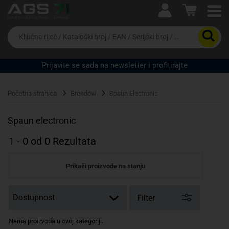
Ova postavka prilagođava asortiman proizvoda i
cijene vašim potrebama.
Da
biste
potražili
proizvod,
Prijavite se sada na newsletter i profitirajte
unesite
ključnu
Pravno lice
Fizičko lice
riječ,
Početna stranica
Brendovi
Spaun Electronic
kataloški
broj,
EAN
Spaun electronic
ili
serijski
1
-
0
od
0
Rezultata
broj
Prikaži proizvode na stanju
Filter
Nema proizvoda u ovoj kategoriji.