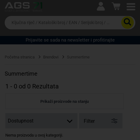
Ova postavka prilagođava asortiman proizvoda i
cijene vašim potrebama.
Da
biste
potražili
proizvod,
Prijavite se sada na newsletter i profitirajte
unesite
ključnu
Pravno lice
Fizičko lice
riječ,
Početna stranica
Brendovi
Summertime
kataloški
broj,
EAN
Summertime
ili
serijski
1
-
0
od
0
Rezultata
broj
Prikaži proizvode na stanju
Filter
Nema proizvoda u ovoj kategoriji.