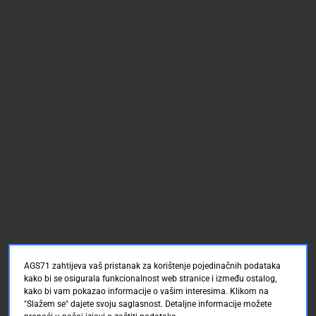
AGS71 zahtijeva vaš pristanak za korištenje pojedinačnih podataka
kako bi se osigurala funkcionalnost web stranice i između ostalog,
kako bi vam pokazao informacije o vašim interesima. Klikom na
"Slažem se" dajete svoju saglasnost. Detaljne informacije možete