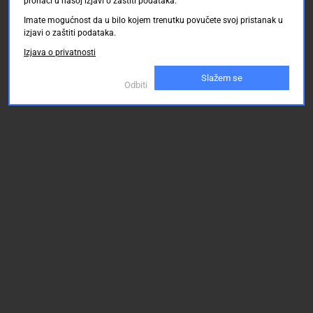
pronaći u našoj izjavi o zaštiti podataka.
Imate mogućnost da u bilo kojem trenutku povučete svoj pristanak u
izjavi o zaštiti podataka.
Izjava o privatnosti
Slažem se
Odbiti