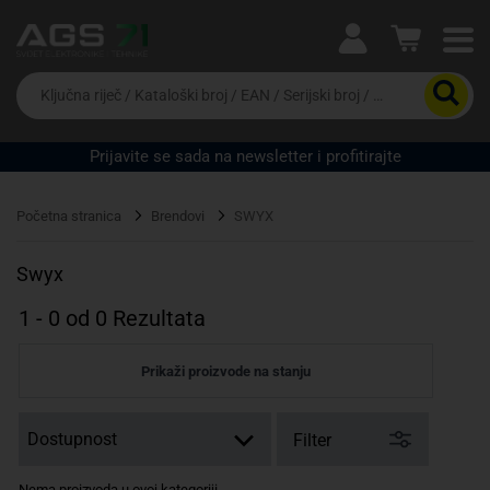
Ova postavka prilagođava asortiman proizvoda i
cijene vašim potrebama.
Da
biste
potražili
proizvod,
Prijavite se sada na newsletter i profitirajte
unesite
Pravno lice
Fizičko lice
ključnu
riječ,
Početna stranica
Brendovi
SWYX
kataloški
broj,
EAN
Swyx
ili
serijski
1
-
0
od
0
Rezultata
broj
Prikaži proizvode na stanju
Filter
Nema proizvoda u ovoj kategoriji.