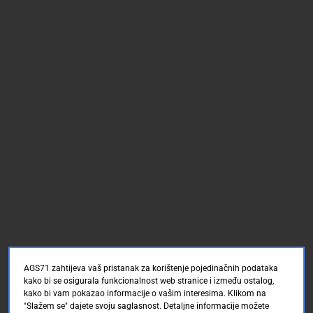
AGS71 zahtijeva vaš pristanak za korištenje pojedinačnih podataka
kako bi se osigurala funkcionalnost web stranice i između ostalog,
kako bi vam pokazao informacije o vašim interesima. Klikom na
"Slažem se" dajete svoju saglasnost. Detaljne informacije možete