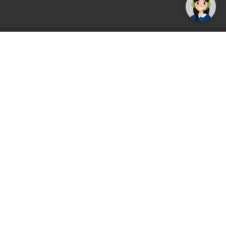
AGS71 newsletter
Registrirajte se sada i uvijek prvi primajte
ekskluzivne promocije, najnovije vijesti i
ponude.
Registrirajte se sada
Pickup mjesto
Plaćanje
Naručivanje i slanje
Povrat i garancija
Način plaćanja