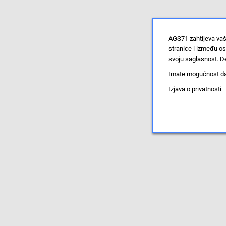
AGS71 zahtijeva vaš
stranice i između o
svoju saglasnost. De
Imate mogućnost da u
Izjava o privatnosti