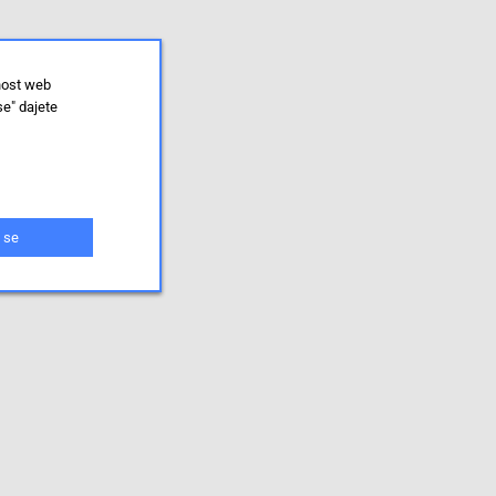
nost web
se" dajete
 se