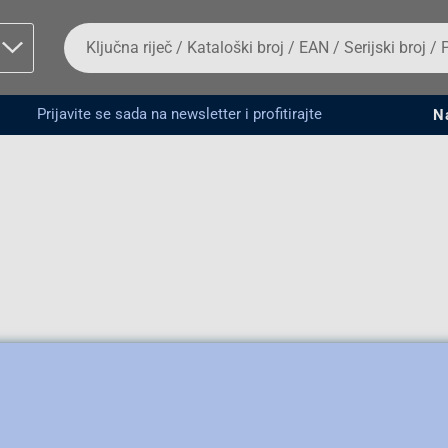
Da
biste
potražili
proizvod,
unesite
Prijavite se sada na newsletter i profitirajte
N
ključnu
man proizvoda i
riječ,
kataloški
broj,
EAN
ili
serijski
broj
Fizičko lice