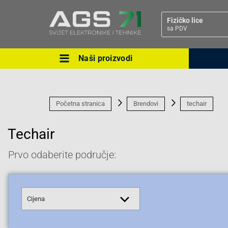
Fizičko lice
sa PDV
Naši proizvodi
Ova postavka prilagođava asorti
cijene vašim potrebama.
Početna stranica
Brendovi
techair
Techair
Prvo odaberite područje:
Pravno lice
Cijena