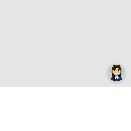
✕
Trebate pomoć? Tu smo! 👋
Registrirajte se sada
e.