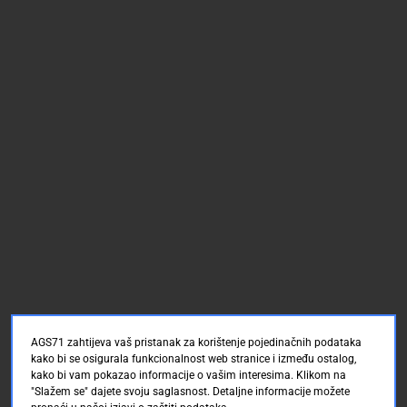
AGS71 zahtijeva vaš pristanak za korištenje pojedinačnih podataka
kako bi se osigurala funkcionalnost web stranice i između ostalog,
kako bi vam pokazao informacije o vašim interesima. Klikom na
"Slažem se" dajete svoju saglasnost. Detaljne informacije možete