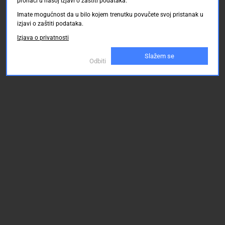
pronaći u našoj izjavi o zaštiti podataka.
Imate mogućnost da u bilo kojem trenutku povučete svoj pristanak u
izjavi o zaštiti podataka.
Izjava o privatnosti
Slažem se
Odbiti