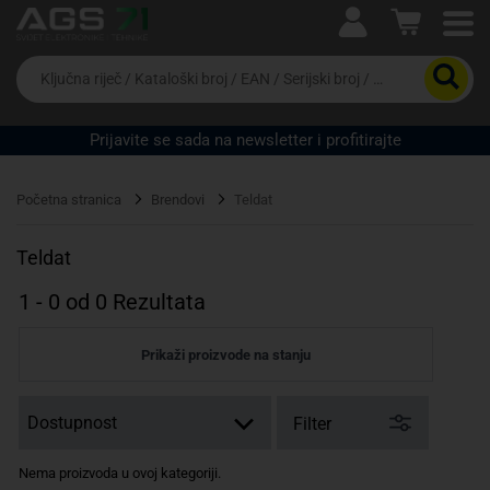
Ova postavka prilagođava asortiman proizvoda i
cijene vašim potrebama.
Da
biste
potražili
proizvod,
Prijavite se sada na newsletter i profitirajte
unesite
ključnu
Pravno lice
Fizičko lice
riječ,
Početna stranica
Brendovi
Teldat
kataloški
broj,
EAN
Teldat
ili
serijski
1
-
0
od
0
Rezultata
broj
Prikaži proizvode na stanju
Filter
Nema proizvoda u ovoj kategoriji.