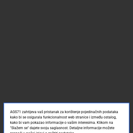
AGS71 zahtijeva vaš pristanak za korištenje pojedinačnih podataka
kako bi se osigurala funkcionalnost web stranice i između ostalog,
kako bi vam pokazao informacije o vašim interesima. Klikom na
"Slažem se" dajete svoju saglasnost. Detaljne informacije možete