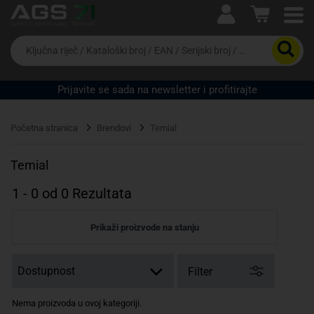
Ova postavka prilagođava asortiman proizvoda i
cijene vašim potrebama.
Da
biste
potražili
proizvod,
Prijavite se sada na newsletter i profitirajte
unesite
ključnu
Pravno lice
Fizičko lice
riječ,
Početna stranica
Brendovi
Temial
kataloški
broj,
EAN
Temial
ili
serijski
1
-
0
od
0
Rezultata
broj
Prikaži proizvode na stanju
Filter
Nema proizvoda u ovoj kategoriji.