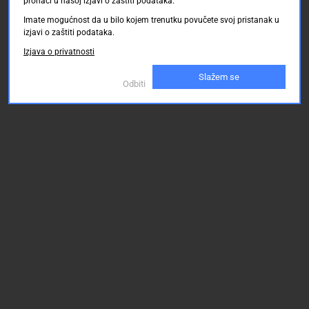
pronaći u našoj izjavi o zaštiti podataka.
Imate mogućnost da u bilo kojem trenutku povučete svoj pristanak u
izjavi o zaštiti podataka.
Izjava o privatnosti
Slažem se
Odbiti