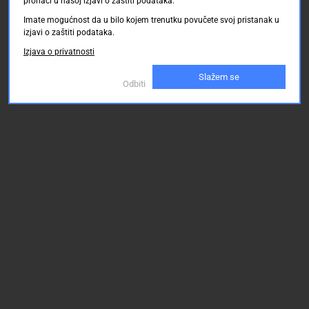
pronaći u našoj izjavi o zaštiti podataka.
Imate mogućnost da u bilo kojem trenutku povučete svoj pristanak u
izjavi o zaštiti podataka.
Izjava o privatnosti
Slažem se
Odbiti