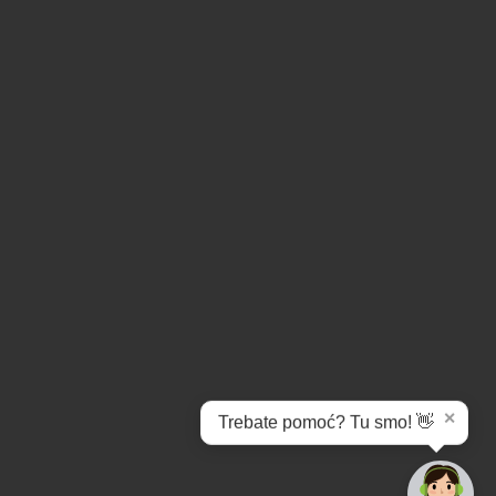
✕
Trebate pomoć? Tu smo! 👋