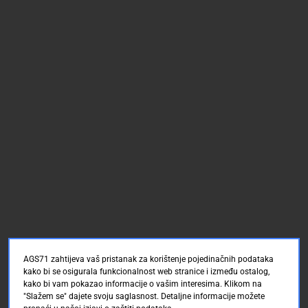
AGS71 zahtijeva vaš pristanak za korištenje pojedinačnih podataka
kako bi se osigurala funkcionalnost web stranice i između ostalog,
kako bi vam pokazao informacije o vašim interesima. Klikom na
"Slažem se" dajete svoju saglasnost. Detaljne informacije možete