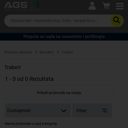
Ova postavka prilagođava asortiman proizvoda i
cijene vašim potrebama.
Da
biste
potražili
proizvod,
Prijavite se sada na newsletter i profitirajte
unesite
ključnu
Pravno lice
Fizičko lice
riječ,
Početna stranica
Brendovi
Trabert
kataloški
broj,
EAN
Trabert
ili
serijski
1
-
0
od
0
Rezultata
broj
Prikaži proizvode na stanju
Filter
Nema proizvoda u ovoj kategoriji.