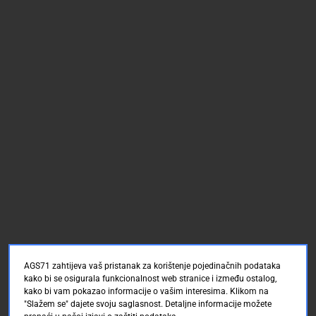
AGS71 zahtijeva vaš pristanak za korištenje pojedinačnih podataka
kako bi se osigurala funkcionalnost web stranice i između ostalog,
kako bi vam pokazao informacije o vašim interesima. Klikom na
"Slažem se" dajete svoju saglasnost. Detaljne informacije možete