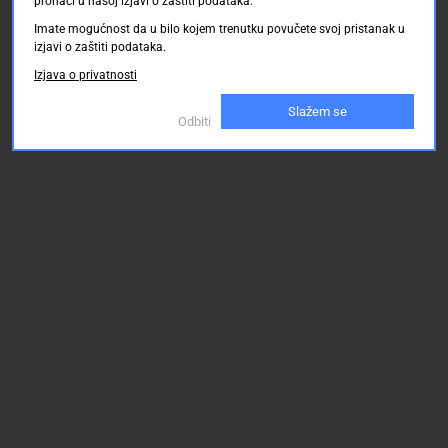
pronaći u našoj izjavi o zaštiti podataka.
Imate mogućnost da u bilo kojem trenutku povučete svoj pristanak u
izjavi o zaštiti podataka.
Izjava o privatnosti
Slažem se
Odbiti