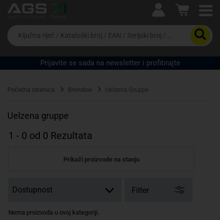
Ova postavka prilagođava asortiman proizvoda i
cijene vašim potrebama.
Da
biste
potražili
proizvod,
Prijavite se sada na newsletter i profitirajte
unesite
ključnu
Pravno lice
Fizičko lice
riječ,
Početna stranica
Brendovi
Uelzena Gruppe
kataloški
broj,
EAN
Uelzena gruppe
ili
serijski
1
-
0
od
0
Rezultata
broj
Prikaži proizvode na stanju
Filter
Nema proizvoda u ovoj kategoriji.