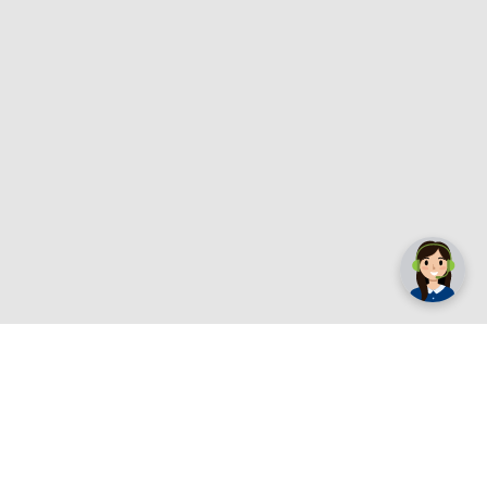
✕
Trebate pomoć? Tu smo! 👋
Registrirajte se sada
e.