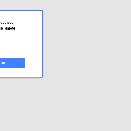
nost web
se" dajete
 se