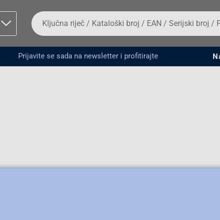
Da
biste
potražili
proizvod,
unesite
Prijavite se sada na newsletter i profitirajte
N
ključnu
man proizvoda i
riječ,
kataloški
broj,
EAN
ili
serijski
broj
Fizičko lice