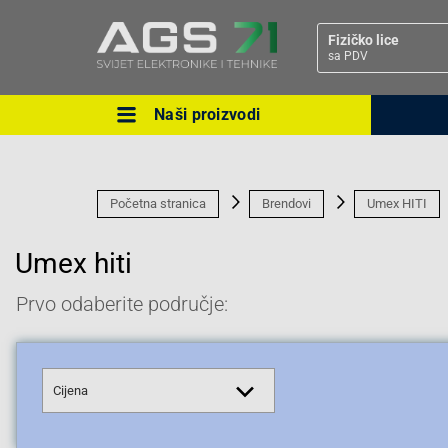
Fizičko lice
sa PDV
Naši proizvodi
Ova postavka prilagođava asorti
cijene vašim potrebama.
Početna stranica
Brendovi
Umex HITI
Umex hiti
Prvo odaberite područje:
Pravno lice
Cijena