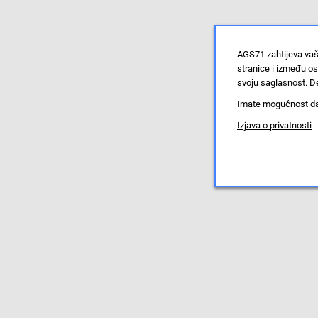
AGS71 zahtijeva vaš
stranice i između o
svoju saglasnost. De
Imate mogućnost da u
Izjava o privatnosti