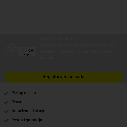
AGS71 newsletter
Registrirajte se sada i uvijek prvi primajte
ekskluzivne promocije, najnovije vijesti i
ponude.
Registrirajte se sada
Pickup mjesto
Plaćanje
Naručivanje i slanje
Povrat i garancija