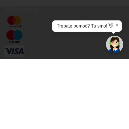
Način plaćanja
✕
Trebate pomoć? Tu smo! 👋
Cijene , uvjeti plaćanja
Možete izabrati jednu od sljedećih opcija načina plaćanja:
Plaćanje unaprijed