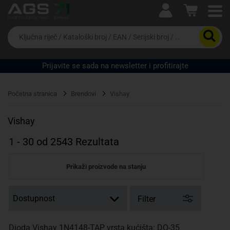
Ova postavka prilagođava asortiman proizvoda i
cijene vašim potrebama.
Da
biste
potražili
proizvod,
Prijavite se sada na newsletter i profitirajte
unesite
ključnu
Pravno lice
Fizičko lice
riječ,
Početna stranica
Brendovi
Vishay
kataloški
broj,
EAN
Vishay
ili
serijski
1
-
30
od
2543
Rezultata
broj
Prikaži proizvode na stanju
Filter
Dioda Vishay 1N4148-TAP vrsta kućišta: DO-35