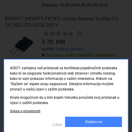
Dostava: 14.08.2026 do 20.08.2026
MOSFET (HEXFET/FETKY) Vishay N-kanal, kućište TO-
247 I(D) 20A U(DS) 200 V
(0)
5.70 KM
sa PDV
Troškovi dostave
Dostupno online (Skladište: Njemačka)
Dostava: 14.08.2026 do 20.08.2026
AGS71 zahtijeva vaš pristanak za korištenje pojedinačnih podataka
kako bi se osigurala funkcionalnost web stranice i između ostalog,
MOSFET (HEXFET/FETKY) IRFP22N50A N-kanal,
kako bi vam pokazao informacije o vašim interesima. Klikom na
kućište TO-247 I(D) 22 A U(DS) 500 V
"Slažem se" dajete svoju saglasnost. Detaljne informacije možete
pronaći u našoj izjavi o zaštiti podataka.
(0)
Imate mogućnost da u bilo kojem trenutku povučete svoj pristanak u
8.90 KM
izjavi o zaštiti podataka.
sa PDV
Troškovi dostave
Izjava o privatnosti
Dostupno online (Skladište: Njemačka)
Dostava: 14.08.2026 do 20.08.2026
Slažem se
Odbiti