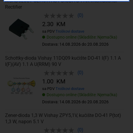
MURD620CT ULTRA FAST DIODA D-PAK International
Rectifier
(0)
2.30 KM
sa PDV
Troškovi dostave
Dostupno online (Skladište: Njemačka)
Dostava: 14.08.2026 do 20.08.2026
Schottky-dioda Vishay 11DQ09 kućište DO-41 I(F) 1.1 A
I(F)(AV) 1.1 A U(RRM) 90 V
(0)
1.00 KM
sa PDV
Troškovi dostave
Dostupno online (Skladište: Njemačka)
Dostava: 14.08.2026 do 20.08.2026
Zener-dioda 1,3 W Vishay ZPY5,1V, kućište DO-41 P(tot)
1,3 W, napon 5.1 V
(0)