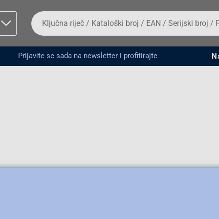
Da
biste
potražili
proizvod,
unesite
Prijavite se sada na newsletter i profitirajte
N
ključnu
man proizvoda i
riječ,
kataloški
broj,
EAN
ili
serijski
broj
Fizičko lice