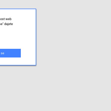
nost web
se" dajete
 se