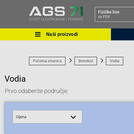
Fizičko lice
sa PDV
Naši proizvodi
Ova postavka prilagođava asorti
cijene vašim potrebama.
Početna stranica
Brendovi
Vodia
Vodia
Prvo odaberite područje:
Pravno lice
Cijena