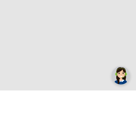
✕
Trebate pomoć? Tu smo! 👋
Registrirajte se sada
e.