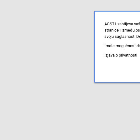
AGS71 zahtijeva vaš
stranice i između o
svoju saglasnost. De
Imate mogućnost da u
Izjava o privatnosti