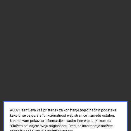
AGS71 zahtijeva vaš pristanak za korištenje pojedinačnih podataka
kako bi se osigurala funkcionalnost web stranice i između ostalog,
kako bi vam pokazao informacije o vašim interesima. Klikom na
"Slažem se" dajete svoju saglasnost. Detaljne informacije možete