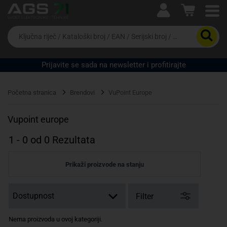
Ova postavka prilagođava asortiman proizvoda i
cijene vašim potrebama.
Da
biste
potražili
proizvod,
Prijavite se sada na newsletter i profitirajte
unesite
ključnu
Pravno lice
Fizičko lice
riječ,
Početna stranica
Brendovi
VuPoint Europe
kataloški
broj,
EAN
Vupoint europe
ili
serijski
1
-
0
od
0
Rezultata
broj
Prikaži proizvode na stanju
Filter
Nema proizvoda u ovoj kategoriji.