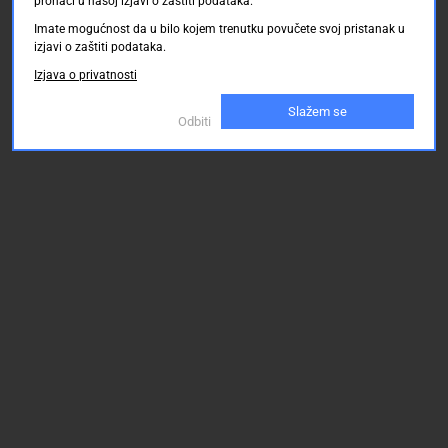
pronaći u našoj izjavi o zaštiti podataka.
Imate mogućnost da u bilo kojem trenutku povučete svoj pristanak u
izjavi o zaštiti podataka.
Izjava o privatnosti
Slažem se
Odbiti