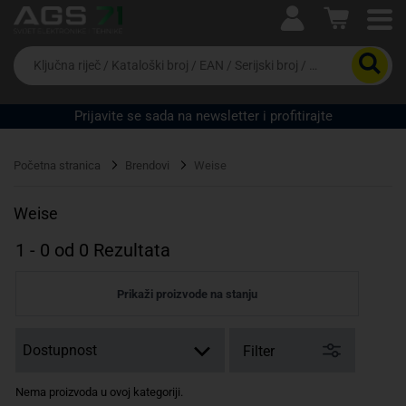
Ova postavka prilagođava asortiman proizvoda i
cijene vašim potrebama.
Da
biste
potražili
proizvod,
Prijavite se sada na newsletter i profitirajte
unesite
ključnu
Pravno lice
Fizičko lice
riječ,
Početna stranica
Brendovi
Weise
kataloški
broj,
EAN
Weise
ili
serijski
1
-
0
od
0
Rezultata
broj
Prikaži proizvode na stanju
Filter
Nema proizvoda u ovoj kategoriji.