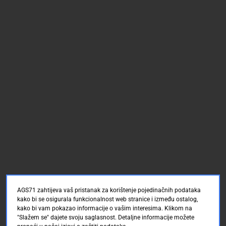
AGS71 zahtijeva vaš pristanak za korištenje pojedinačnih podataka
kako bi se osigurala funkcionalnost web stranice i između ostalog,
kako bi vam pokazao informacije o vašim interesima. Klikom na
"Slažem se" dajete svoju saglasnost. Detaljne informacije možete