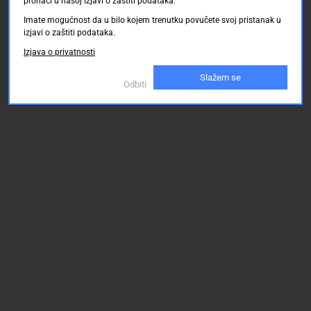
pronaći u našoj izjavi o zaštiti podataka.
Imate mogućnost da u bilo kojem trenutku povučete svoj pristanak u
izjavi o zaštiti podataka.
Izjava o privatnosti
Slažem se
Odbiti