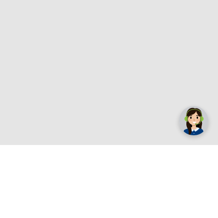
✕
Trebate pomoć? Tu smo! 👋
Registrirajte se sada
e.