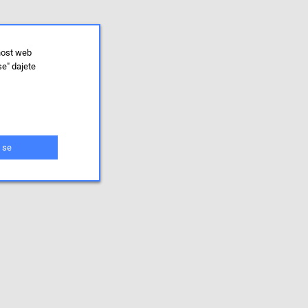
nost web
se" dajete
 se