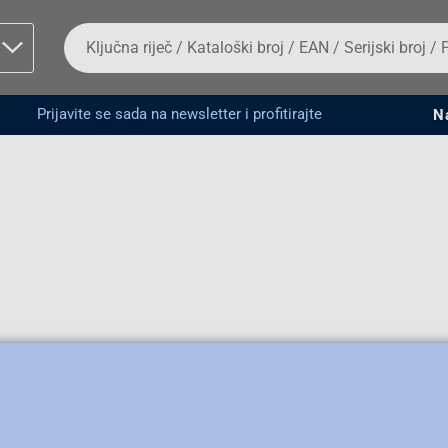
Da
biste
potražili
proizvod,
unesite
Prijavite se sada na newsletter i profitirajte
N
ključnu
man proizvoda i
riječ,
kataloški
broj,
EAN
ili
serijski
broj
Fizičko lice