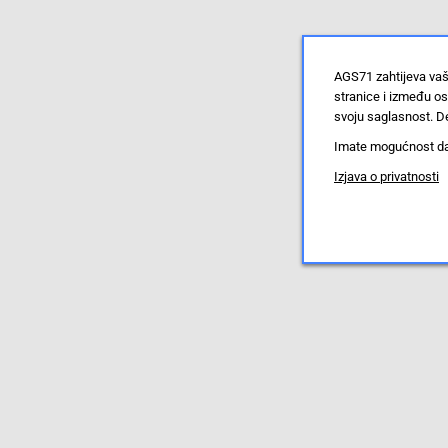
AGS71 zahtijeva vaš
stranice i između o
svoju saglasnost. De
Imate mogućnost da u
Izjava o privatnosti