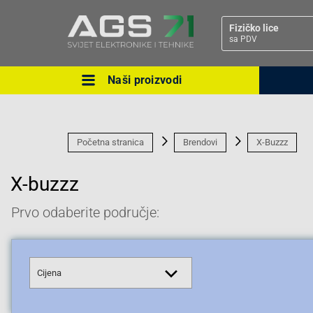
Fizičko lice
sa PDV
Naši proizvodi
Ova postavka prilagođava asorti
cijene vašim potrebama.
Početna stranica
Brendovi
X-Buzzz
X-buzzz
Prvo odaberite područje:
Pravno lice
Cijena