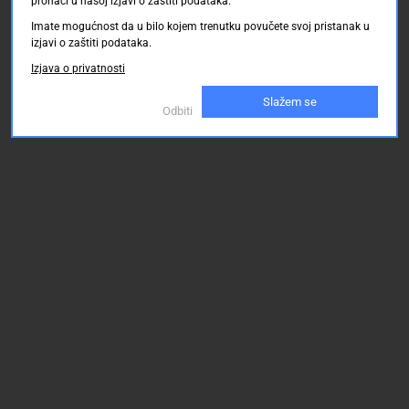
pronaći u našoj izjavi o zaštiti podataka.
Imate mogućnost da u bilo kojem trenutku povučete svoj pristanak u
izjavi o zaštiti podataka.
Izjava o privatnosti
Slažem se
Odbiti