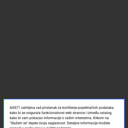
AGS71 zahtijeva vaš pristanak za korištenje pojedinačnih podataka
kako bi se osigurala funkcionalnost web stranice i između ostalog,
kako bi vam pokazao informacije o vašim interesima. Klikom na
"Slažem se" dajete svoju saglasnost. Detaljne informacije možete