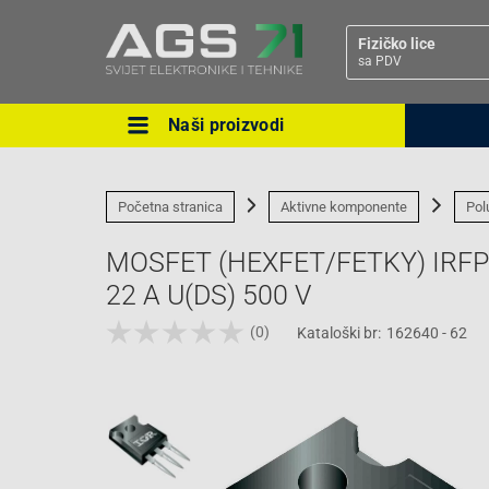
Fizičko lice
sa PDV
Naši proizvodi
Ova postavka prilagođava asorti
cijene vašim potrebama.
Početna stranica
Aktivne komponente
Pol
MOSFET (HEXFET/FETKY) IRFP22
22 A U(DS) 500 V
(0)
Kataloški br:
162640 - 62
Pravno lice