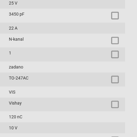
25 V
3450 pF
22 A
N-kanal
1
zadano
TO-247AC
VIS
Vishay
120 nC
10 V