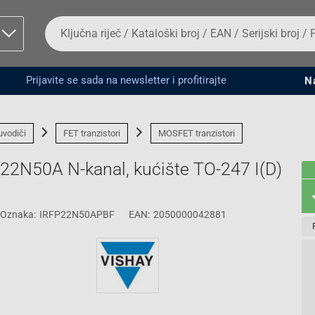
Da
biste
potražili
proizvod,
unesite
Prijavite se sada na newsletter i profitirajte
N
ključnu
man proizvoda i
riječ,
kataloški
broj,
uvodiči
FET tranzistori
MOSFET tranzistori
EAN
ili
N50A N-kanal, kućište TO-247 I(D)
serijski
broj
Oznaka:
IRFP22N50APBF
EAN:
2050000042881
Fizičko lice