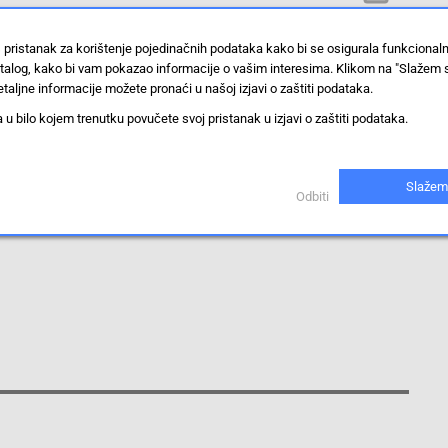
4 V
 pristanak za korištenje pojedinačnih podataka kako bi se osigurala funkcional
stalog, kako bi vam pokazao informacije o vašim interesima. Klikom na "Slažem 
Otvor za skoznik
taljne informacije možete pronaći u našoj izjavi o zaštiti podataka.
 bilo kojem trenutku povučete svoj pristanak u izjavi o zaštiti podataka.
MOSFET
Prikaži proizvode sa istim vrijednostima
Slažem
Odbiti