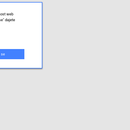
nost web
se" dajete
 se