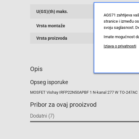
U(GS)(th) maks.
AGS71 zahtijeva vaš
stranice i između o
Vrsta montaže
svoju saglasnost. De
Imate mogućnost da u
Vrsta proizvoda
Izjava o privatnosti
Opis
Opseg isporuke
MOSFET Vishay IRFP22N50APBF 1 N-kanal 277 W TO-247AC
Pribor za ovaj prooizvod
Dodatni (7)