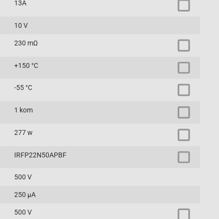
13A
10 V
230 mΩ
+150 °C
-55 °C
1 kom
277 w
IRFP22N50APBF
500 V
250 µA
500 V