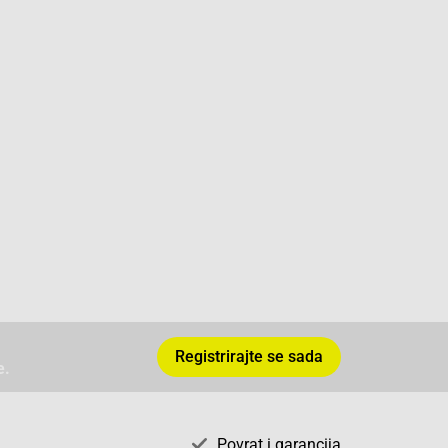
Registrirajte se sada
e.
Povrat i garancija