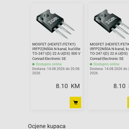
MOSFET (HEXFET/FETKY)
MOSFET (HEXFET/FET
IRFP22N50A N-kanal, kućište
IRFP22N50A N-kanal, k
TO-247 I(D) 22 A U(DS) 500 V
TO-247 I(D) 22 A U(DS)
Conrad Electronic SE
Conrad Electronic SE
Dostupno online
Dostupno online
Dostava: 14.08.2026 do 20.08.
Dostava: 14.08.2026 do 
2026
2026
8.10 KM
8.10
Ocjene kupaca