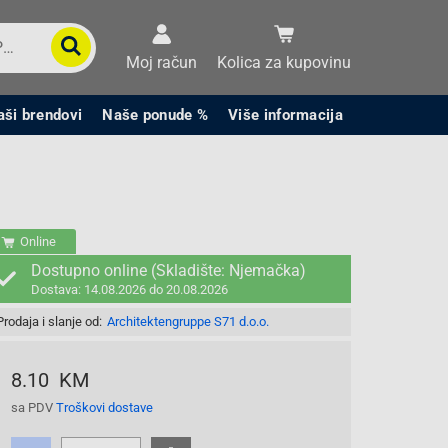
Moj račun
Kolica za kupovinu
aši brendovi
Naše ponude %
Više informacija
Online
Dostupno online (Skladište: Njemačka)
Dostava: 14.08.2026 do 20.08.2026
Prodaja i slanje od:
Architektengruppe S71 d.o.o.
8.10 KM
sa PDV
Troškovi dostave