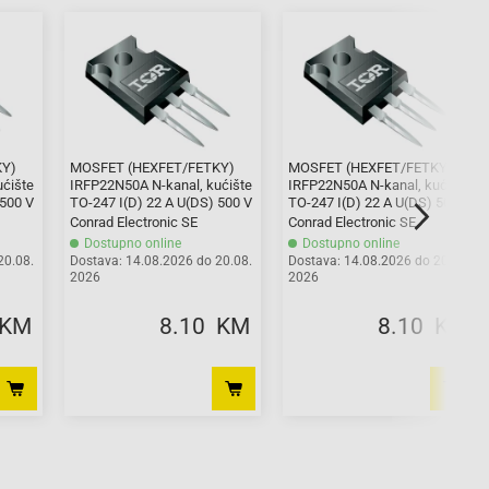
KY)
MOSFET (HEXFET/FETKY)
MOSFET (HEXFET/FETKY)
ućište
IRFP22N50A N-kanal, kućište
IRFP22N50A N-kanal, kućište
 500 V
TO-247 I(D) 22 A U(DS) 500 V
TO-247 I(D) 22 A U(DS) 500 V
Conrad Electronic SE
Conrad Electronic SE
Dostupno online
Dostupno online
20.08.
Dostava: 14.08.2026 do 20.08.
Dostava: 14.08.2026 do 20.08.
2026
2026
 KM
8.10 KM
8.10 KM