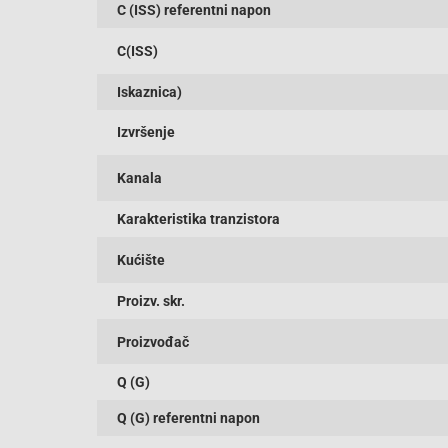
C (ISS) referentni napon
C(ISS)
Iskaznica)
Izvršenje
Kanala
Karakteristika tranzistora
Kućište
Proizv. skr.
Proizvođač
Q (G)
Q (G) referentni napon