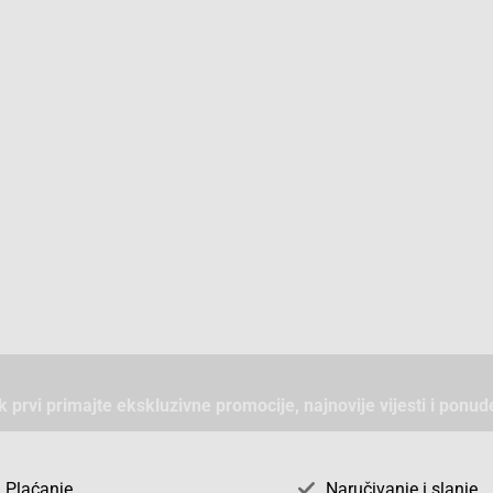
ek prvi primajte ekskluzivne promocije, najnovije vijesti i ponud
Plaćanje
Naručivanje i slanje