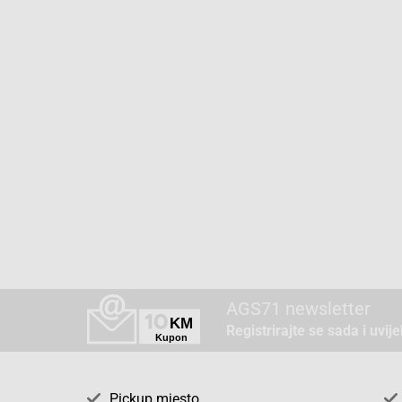
AGS71 newsletter
Registrirajte se sada i uvij
Pickup mjesto