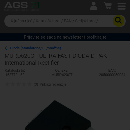
Ova postavka prilagođava asortiman proizvoda i
cijene vašim potrebama.
Da
biste
potražili
proizvod,
Prijavite se sada na newsletter i profitirajte
unesite
ključnu
Pravno lice
Fizičko lice
Diode (standardne/HF/snažne)
riječ,
MURD620CT ULTRA FAST DIODA D-PAK
kataloški
International Rectifier
broj,
EAN
Kataloški br:
Oznaka:
EAN:
ili
163772 - 62
MURD620CT
2050000050084
serijski
broj
(0)
Prikaži recenzije