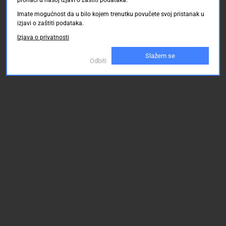
2.20 KM
2.20 KM
2.20
pronaći u našoj izjavi o zaštiti podataka.
Imate mogućnost da u bilo kojem trenutku povučete svoj pristanak u
izjavi o zaštiti podataka.
Izjava o privatnosti
Slažem se
Odbiti