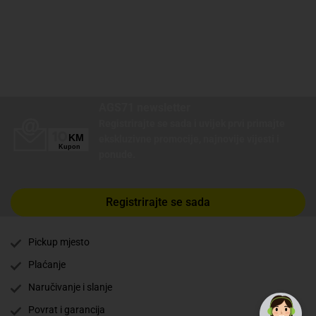
AGS71 newsletter
Registrirajte se sada i uvijek prvi primajte
ekskluzivne promocije, najnovije vijesti i
ponude.
Registrirajte se sada
Pickup mjesto
Plaćanje
✕
Trebate pomoć? Tu smo! 👋
Naručivanje i slanje
Povrat i garancija