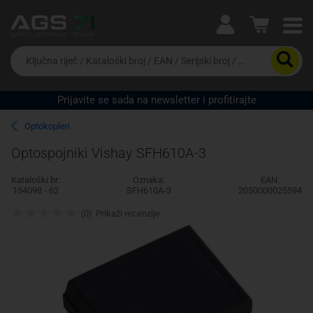
Ova postavka prilagođava asortiman proizvoda i
cijene vašim potrebama.
Da
biste
potražili
proizvod,
Prijavite se sada na newsletter i profitirajte
unesite
Pravno lice
Fizičko lice
ključnu
Optokopleri
riječ,
kataloški
Optospojniki Vishay SFH610A-3
broj,
EAN
Kataloški br:
Oznaka:
EAN:
ili
154098 - 62
SFH610A-3
2050000025594
serijski
broj
(0)
Prikaži recenzije