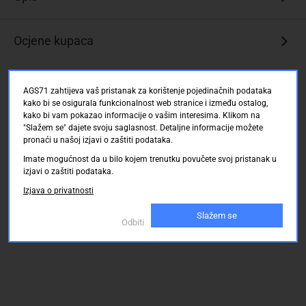
Ocjene kupaca
AGS71 zahtijeva vaš pristanak za korištenje pojedinačnih podataka
kako bi se osigurala funkcionalnost web stranice i između ostalog,
kako bi vam pokazao informacije o vašim interesima. Klikom na
"Slažem se" dajete svoju saglasnost. Detaljne informacije možete
pronaći u našoj izjavi o zaštiti podataka.
Imate mogućnost da u bilo kojem trenutku povučete svoj pristanak u
izjavi o zaštiti podataka.
Izjava o privatnosti
Slažem se
Odbiti