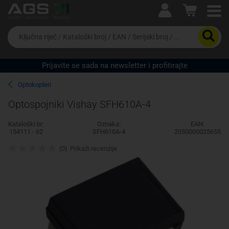
Ova postavka prilagođava asortiman proizvoda i
cijene vašim potrebama.
Da
biste
potražili
proizvod,
Prijavite se sada na newsletter i profitirajte
unesite
ključnu
Pravno lice
Fizičko lice
Optokopleri
riječ,
kataloški
Optospojniki Vishay SFH610A-4
broj,
EAN
Kataloški br:
Oznaka:
EAN:
ili
154111 - 62
SFH610A-4
2050000025655
serijski
broj
(0)
Prikaži recenzije