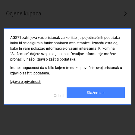
Ocjene kupaca
AGS71 zahtijeva vaš pristanak za korištenje pojedinačnih podataka
kako bi se osigurala funkcionalnost web stranice i između ostalog,
kako bi vam pokazao informacije o vašim interesima. Klikom na
"Slažem se" dajete svoju saglasnost. Detaljne informacije možete
pronaći u našoj izjavi o zaštiti podataka.
Imate mogućnost da u bilo kojem trenutku povučete svoj pristanak u
izjavi o zaštiti podataka.
Izjava o privatnosti
Slažem se
Odbiti