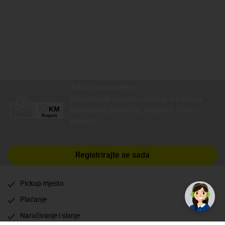
AGS71 newsletter
Registrirajte se sada i uvijek prvi primajte
ekskluzivne promocije, najnovije vijesti i
ponude.
Registrirajte se sada
✕
Trebate pomoć? Tu smo! 👋
Pickup mjesto
Plaćanje
Naručivanje i slanje